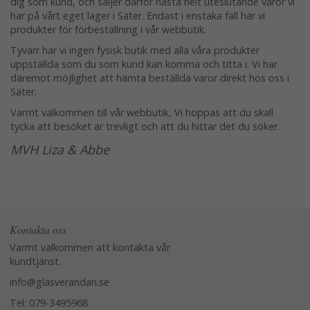
dig som kund, och säljer därför nästa helt uteslutande varor vi
har på vårt eget lager i Säter. Endast i enstaka fall har vi
produkter för förbeställning i vår webbutik.
Tyvärr har vi ingen fysisk butik med alla våra produkter
uppställda som du som kund kan komma och titta i. Vi har
däremot möjlighet att hämta beställda varor direkt hos oss i
Säter.
Varmt välkommen till vår webbutik, Vi hoppas att du skall
tycka att besöket är trevligt och att du hittar det du söker.
MVH Liza & Abbe
Kontakta oss
Varmt välkommen att kontakta vår
kundtjänst.
info@glasverandan.se
Tel: 079-3495968