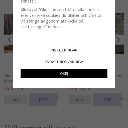
enheter.
Klicka på "Okej" om du tillåter alla cookies
eller välj vilka cookies du tillåter och vilka du
vill stänga av genom att klicka på
"Inställningar" nedan.
INSTÄLLNINGAR
ENDAST NÖDVÄNDIGA
OKEJ
Hus ljushus dekorations hus i
Färgpennor med gummi grepp 36-
färggad porslin
pack
59 kr
79 kr
79 kr
119 kr
KÖP
KÖP
INFO
INFO
Välkommen till oss på