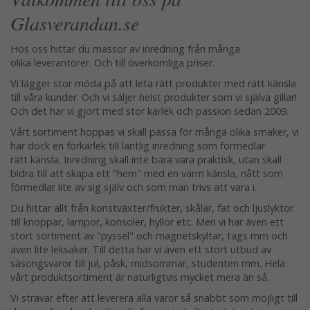
Glasverandan.se
Hos oss hittar du massor av inredning från många
olika leverantörer. Och till överkomliga priser.
Vi lägger stor möda på att leta rätt produkter med rätt känsla
till våra kunder. Och vi säljer helst produkter som vi själva gillar!
Och det har vi gjort med stor kärlek och passion sedan 2009.
Vårt sortiment hoppas vi skall passa för många olika smaker, vi
har dock en förkärlek till lantlig inredning som förmedlar
rätt känsla. Inredning skall inte bara vara praktisk, utan skall
bidra till att skapa ett "hem" med en varm känsla, nått som
förmedlar lite av sig själv och som man trivs att vara i.
Du hittar allt från konstväxter/frukter, skålar, fat och ljuslyktor
till knoppar, lampor, konsoler, hyllor etc. Men vi har även ett
stort sortiment av "pyssel" och magnetskyltar, tags mm och
även lite leksaker. Till detta har vi även ett stort utbud av
säsongsvaror till jul, påsk, midsommar, studenten mm. Hela
vårt produktsortiment är naturligtvis mycket mera än så.
Vi strävar efter att leverera alla varor så snabbt som möjligt till