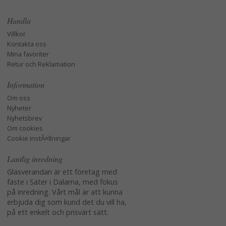
Handla
Villkor
Kontakta oss
Mina favoriter
Retur och Reklamation
Information
Om oss
Nyheter
Nyhetsbrev
Om cookies
Cookie instÃ¤llningar
Lantlig inredning
Glasverandan är ett företag med
fäste i Säter i Dalarna, med fokus
på inredning. Vårt mål är att kunna
erbjuda dig som kund det du vill ha,
på ett enkelt och prisvärt sätt.