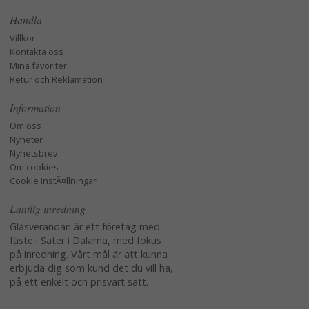
Handla
Villkor
Kontakta oss
Mina favoriter
Retur och Reklamation
Information
Om oss
Nyheter
Nyhetsbrev
Om cookies
Cookie instÃ¤llningar
Lantlig inredning
Glasverandan är ett företag med
fäste i Säter i Dalarna, med fokus
på inredning. Vårt mål är att kunna
erbjuda dig som kund det du vill ha,
på ett enkelt och prisvärt sätt.