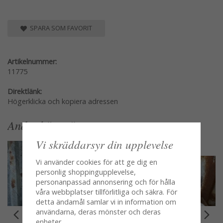
SPARA SOM FAVORIT
Artikelnummer:
11775
Direktlänk:
Högerklicka och kopiera adressen
Andra köpte även
Vi skräddarsyr din upplevelse
Vi använder cookies för att ge dig en
personlig shoppingupplevelse,
personanpassad annonsering och för hålla
våra webbplatser tillförlitliga och säkra. För
detta ändamål samlar vi in information om
användarna, deras mönster och deras
enheter.