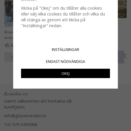
Klicka på "Okej" om du tillåter alla cookies
eller välj vilka cookies du tillåter och vilka du
vill stänga av genom att klicka på
"Inställningar" nedan.
Krans av dun påskfjädrar
Vit sten till dekoration och
mönstrade svart / vit
plantering 1 kg
45 kr
29 kr
INSTÄLLNINGAR
KÖP
KÖP
INFO
INFO
ENDAST NÖDVÄNDIGA
OKEJ
Kontakta oss
Varmt välkommen att kontakta vår
kundtjänst.
info@glasverandan.se
Tel: 079-3495968