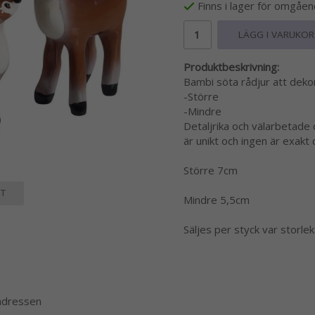
Finns i lager för omgåe
LÄGG I VARUKO
Produktbeskrivning:
Bambi söta rådjur att dekor
-Större
-Mindre
Detaljrika och välarbetade
är unikt och ingen är exakt 
Större 7cm
T
Mindre 5,5cm
Säljes per styck var storlek
 adressen