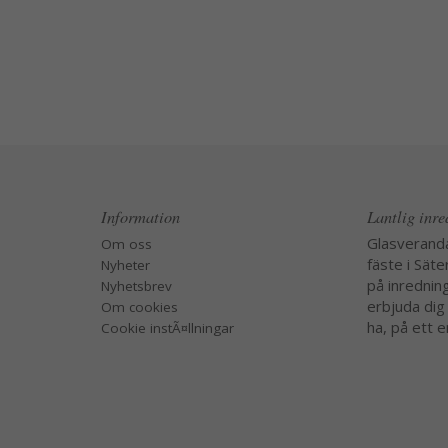
Information
Lantlig inr
Glasverand
Om oss
fäste i Säte
Nyheter
på inredning
Nyhetsbrev
erbjuda dig
Om cookies
ha, på ett e
Cookie instÃ¤llningar