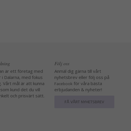
edning
Följ oss
an är ett företag med
Anmäl dig gärna till vårt
r i Dalarna, med fokus
nyhetsbrev eller följ oss på
. Vårt mål är att kunna
för våra bästa
Facebook
 som kund det du vill
erbjudanden & nyheter!
nkelt och prisvärt sätt.
FÅ VÅRT NYHETSBREV