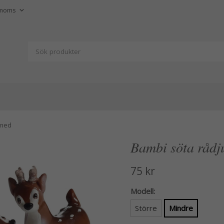
 med
Bambi söta rådj
75 kr
Modell:
Större
Mindre