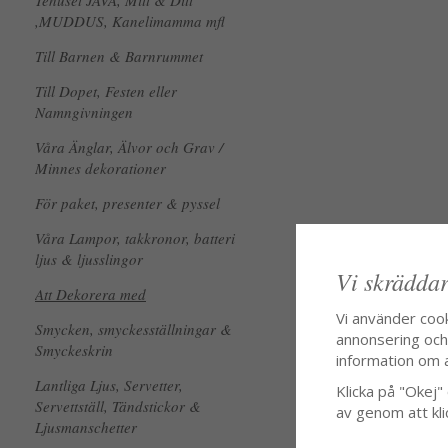
Tehuset JAVA, Mitt & Ditt
,MUDDUS, Kanelimamma mfl
Till Barnen & Barnrummet
Till Dopet, Festen eller
Namngivningen
Våra Änglar, Älvor och Grav /
Minnes dekorationer
För paket, presenter & pyssel
Våra Lampor, takkronor, batteri
ljus & ljusslingor
Vi skräddar
Att Dekorera med
Vi använder coo
Smycken, smyckesställningar &
annonsering och f
Smyckeskrin
information om 
Lantliga Ljus, Servetter,
Klicka på "Okej" o
Servettställ, Tändstickor &
av genom att kli
Ljusmanschetter