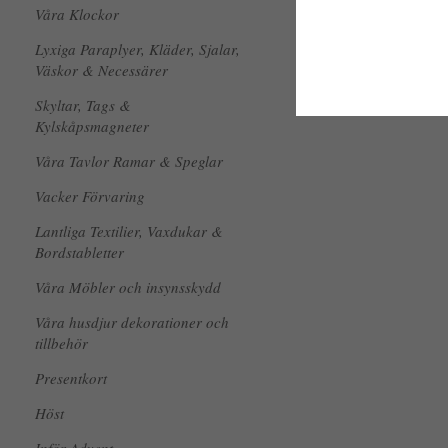
Våra Klockor
Lyxiga Paraplyer, Kläder, Sjalar,
Väskor & Necessärer
Skyltar, Tags &
Kylskåpsmagneter
Våra Tavlor Ramar & Speglar
Vacker Förvaring
Lantliga Textilier, Vaxdukar &
Bordstabletter
Våra Möbler och insynsskydd
Våra husdjur dekorationer och
tillbehör
Presentkort
Höst