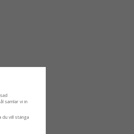
ssad
l samlar vi in
a du vill stänga