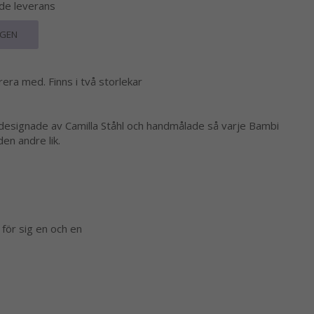
nde leverans
RGEN
era med. Finns i två storlekar
 designade av Camilla Ståhl och handmålade så varje Bambi
den andre lik.
 för sig en och en