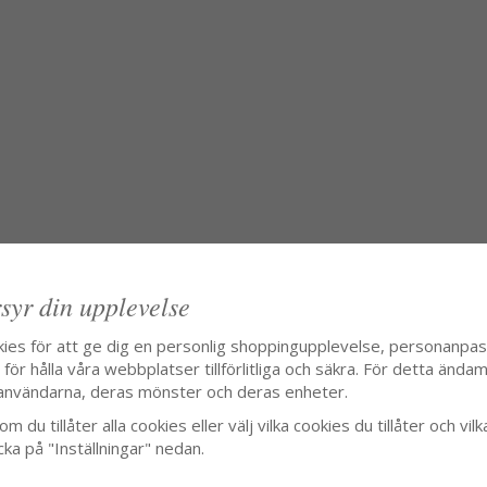
syr din upplevelse
kies för att ge dig en personlig shoppingupplevelse, personanpa
ör hålla våra webbplatser tillförlitliga och säkra. För detta ändamå
användarna, deras mönster och deras enheter.
m du tillåter alla cookies eller välj vilka cookies du tillåter och vilk
cka på "Inställningar" nedan.