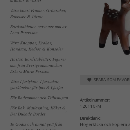
kransar & växter
Våra konst Frukter, Grönsaker,
Bakelser & Tårtor
Bordstabletter, servetter mm av
Lena Petersson
Våra Knoppar, Krokar,
Handtag, Kedjor & Konsoler
Hästar, Bordstabletter, Figurer
mm från Sverigealmanackan
Erkers Marie Persson
SPARA SOM FAVORI
Våra Ljuslyktor, Ljusstakar,
glasklockor för ljus & Ljusfat
För Badrummet och Tvättstugan
Artikelnummer:
120110-M
För Bak, Matlagning, Köket &
Det Dukade Bordet
Direktlänk:
Te Godis och annat gott från
Högerklicka och kopiera