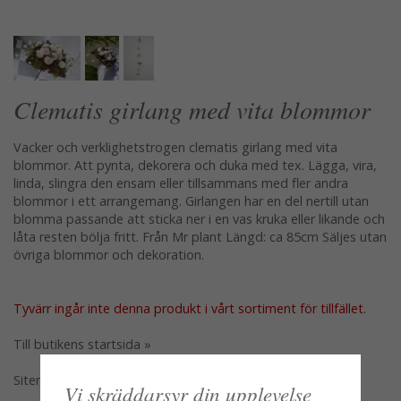
Clematis girlang med vita blommor
Vacker och verklighetstrogen clematis girlang med vita
blommor. Att pynta, dekorera och duka med tex. Lägga, vira,
linda, slingra den ensam eller tillsammans med fler andra
blommor i ett arrangemang. Girlangen har en del nertill utan
blomma passande att sticka ner i en vas kruka eller likande och
låta resten bölja fritt. Från Mr plant Längd: ca 85cm Säljes utan
övriga blommor och dekoration.
Tyvärr ingår inte denna produkt i vårt sortiment för tillfället.
Till butikens startsida »
Sitemap »
Vi skräddarsyr din upplevelse