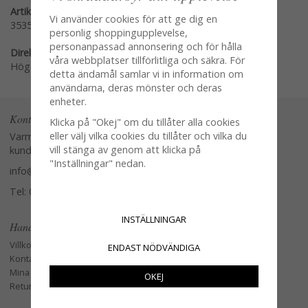
Artikelnummer:
Vi använder cookies för att ge dig en
3535-10
personlig shoppingupplevelse,
personanpassad annonsering och för hålla
Direktlänk:
våra webbplatser tillförlitliga och säkra. För
Högerklicka och kopiera adressen
detta ändamål samlar vi in information om
användarna, deras mönster och deras
enheter.
Kontakta oss
Klicka på "Okej" om du tillåter alla cookies
eller välj vilka cookies du tillåter och vilka du
Varmt välkommen att kontakta vår
vill stänga av genom att klicka på
kundtjänst.
"Inställningar" nedan.
info@glasverandan.se
Tel: 079-3495968
INSTÄLLNINGAR
Handla
Villkor
ENDAST NÖDVÄNDIGA
Kontakta oss
Mina favoriter
OKEJ
Retur och Reklamation