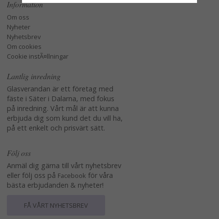
Information
Om oss
Nyheter
Nyhetsbrev
Om cookies
Cookie instÃ¤llningar
Lantlig inredning
Glasverandan är ett företag med
fäste i Säter i Dalarna, med fokus
på inredning. Vårt mål är att kunna
erbjuda dig som kund det du vill ha,
på ett enkelt och prisvärt sätt.
Följ oss
Anmäl dig gärna till vårt nyhetsbrev
eller följ oss på
för våra
Facebook
bästa erbjudanden & nyheter!
FÅ VÅRT NYHETSBREV