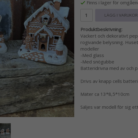
Finns i lager för omgåe
LÄGG I VARUKO
Produktbeskrivning:
Vackert och dekorativt pe
rogivande belysning. Huset ä
modeller
-Med glass
-Med snögubbe
Batteridrivna med av och p
Drivs av knapp cells batteri
Mäter ca 13*8,5*10cm
Säljes var modell för sig et