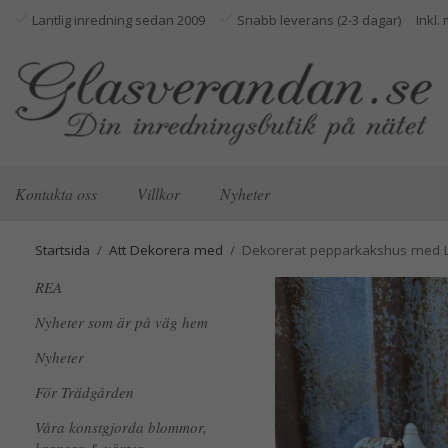
Lantlig inredning sedan 2009
Snabb leverans (2-3 dagar)
Kontakta oss
Villkor
Nyheter
Startsida
/
Att Dekorera med
/
Dekorerat pepparkakshus med L
REA
Nyheter som är på väg hem
Nyheter
För Trädgården
Våra konstgjorda blommor,