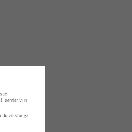
ssad
l samlar vi in
a du vill stänga