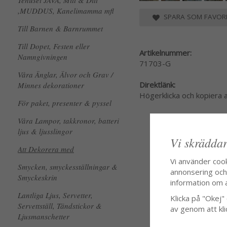
Tehuset JAVA, Mitt & Ditt
,MUDDUS, Kanelimamma mfl
SPARA SOM FAVORI
Till Barnen & Barnrummet
Till Dopet, Festen eller
Artikelnummer:
Namngivningen
71703-G
Våra Änglar, Älvor och Grav /
Direktlänk:
Minnes dekorationer
Högerklicka och kopiera
För paket, presenter & pyssel
Våra Lampor, takkronor, batteri
ljus & ljusslingor
Vi skräddar
Att Dekorera med
Vi använder coo
Smycken, smyckesställningar &
annonsering och f
Smyckeskrin
information om 
Lantliga Ljus, Servetter,
Klicka på "Okej" o
Servettställ, Tändstickor &
av genom att kli
Ljusmanschetter