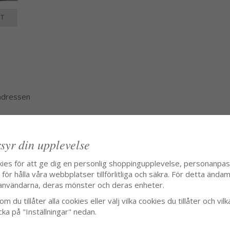
T
 adressen
syr din upplevelse
kies för att ge dig en personlig shoppingupplevelse, personanpa
ör hålla våra webbplatser tillförlitliga och säkra. För detta ändamå
användarna, deras mönster och deras enheter.
m du tillåter alla cookies eller välj vilka cookies du tillåter och vilk
cka på "Inställningar" nedan.