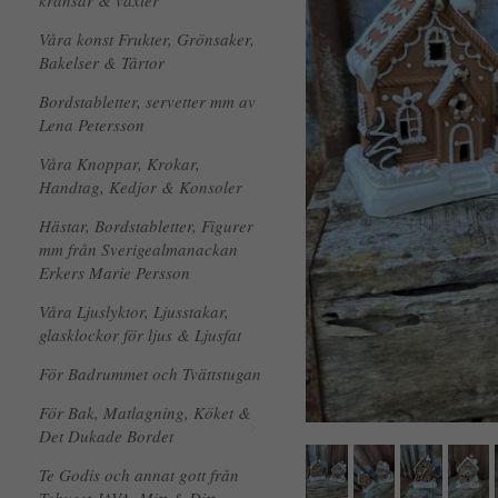
kransar & växter
Våra konst Frukter, Grönsaker,
Bakelser & Tårtor
Bordstabletter, servetter mm av
Lena Petersson
Våra Knoppar, Krokar,
Handtag, Kedjor & Konsoler
Hästar, Bordstabletter, Figurer
mm från Sverigealmanackan
Erkers Marie Persson
Våra Ljuslyktor, Ljusstakar,
glasklockor för ljus & Ljusfat
För Badrummet och Tvättstugan
För Bak, Matlagning, Köket &
Det Dukade Bordet
Te Godis och annat gott från