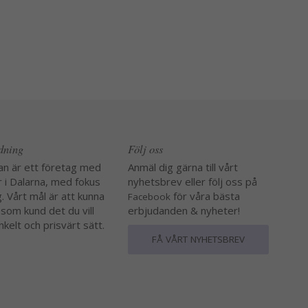
edning
Följ oss
an är ett företag med
Anmäl dig gärna till vårt
r i Dalarna, med fokus
nyhetsbrev eller följ oss på
. Vårt mål är att kunna
för våra bästa
Facebook
 som kund det du vill
erbjudanden & nyheter!
nkelt och prisvärt sätt.
FÅ VÅRT NYHETSBREV