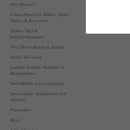
Våra Klockor
Lyxiga Paraplyer, Kläder, Sjalar,
Väskor & Necessärer
Skyltar, Tags &
Kylskåpsmagneter
Våra Tavlor Ramar & Speglar
Vacker Förvaring
Lantliga Textilier, Vaxdukar &
Bordstabletter
Våra Möbler och insynsskydd
Våra husdjur dekorationer och
tillbehör
Presentkort
Höst