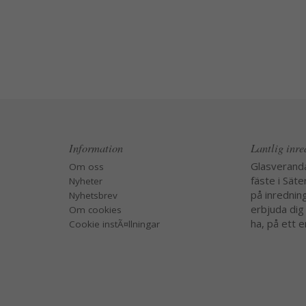
Information
Lantlig inr
Glasverand
Om oss
fäste i Säte
Nyheter
på inredning
Nyhetsbrev
erbjuda dig
Om cookies
ha, på ett e
Cookie instÃ¤llningar