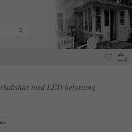
0
rkakshus med LED belysning
bbe