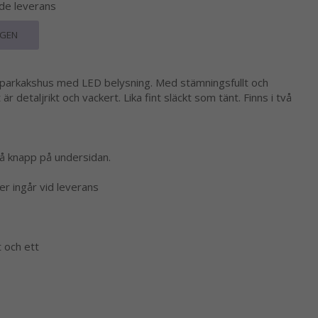
nde leverans
RGEN
pparkakshus med LED belysning. Med stämningsfullt och
r detaljrikt och vackert. Lika fint släckt som tänt. Finns i två
å knapp på undersidan.
er ingår vid leverans
t och ett