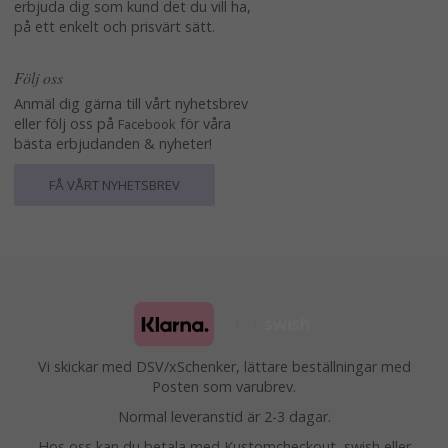
erbjuda dig som kund det du vill ha,
på ett enkelt och prisvärt sätt.
Följ oss
Anmäl dig gärna till vårt nyhetsbrev
eller följ oss på
för våra
Facebook
bästa erbjudanden & nyheter!
FÅ VÅRT NYHETSBREV
Vi skickar med DSV/xSchenker, lättare beställningar med
Posten som varubrev.
Normal leveranstid är 2-3 dagar.
Hos oss kan du betala med Kustomcheckout, swish eller