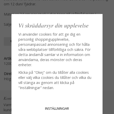
om 12 dun/ fjädrar.
Mäter ca 24 cm per styck ( dun topp till ståltråd mätt )
Vi skräddarsyr din upplevelse
Säljes i pack om bild 2
Vi använder cookies för att ge dig en
personlig shoppingupplevelse,
SPARA SOM FAVORIT
personanpassad annonsering och för hålla
våra webbplatser tillförlitliga och säkra. För
detta ändamål samlar vi in information om
Artikelnummer:
användarna, deras mönster och deras
12002
enheter.
Klicka på "Okej" om du tillåter alla cookies
Direktlänk:
eller välj vilka cookies du tillåter och vilka du
Högerklicka och kopiera adressen
vill stänga av genom att klicka på
"Inställningar" nedan.
Kontakta oss
Varmt välkommen att kontakta vår
INSTÄLLNINGAR
kundtjänst.