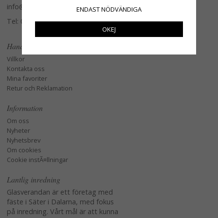
info@glasverandan.se
ENDAST NÖDVÄNDIGA
Tel: 079-3495968
OKEJ
Handla
Villkor
Kontakta oss
Mina favoriter
Retur och Reklamation
Information
Om oss
Nyheter
Nyhetsbrev
Om cookies
Cookie instÃ¤llningar
Lantlig inredning
Glasverandan är ett företag med
fäste i Säter i Dalarna, med fokus
på inredning. Vårt mål är att kunna