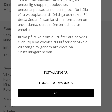
Direktlänk:
personlig shoppingupplevelse,
Högerklicka och kopiera adressen
personanpassad annonsering och för hålla
våra webbplatser tillförlitliga och säkra. För
detta ändamål samlar vi in information om
användarna, deras mönster och deras
Kontakta oss
enheter.
Varmt välkommen att kontakta vår
Klicka på "Okej" om du tillåter alla cookies
kundtjänst.
eller välj vilka cookies du tillåter och vilka du
vill stänga av genom att klicka på
info@glasverandan.se
"Inställningar" nedan.
Tel: 079-3495968
Handla
INSTÄLLNINGAR
Villkor
Kontakta oss
ENDAST NÖDVÄNDIGA
Mina favoriter
Retur och Reklamation
OKEJ
Information
Om oss
Nyheter