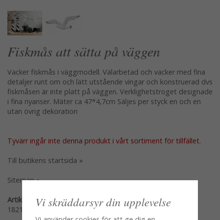
Fiskmås att sätta på väggen
Vacker fiskmås i väggmodell. Välarbetad och vacker med fina
detaljer runt om och lätt utstående vingar och konstruerad dvs
fiskmåsen är inte platt på väggen. Verklighetstroget designade
i fina nyanser. Mäter ca 47*4,7cm Säljes per styck en och en
utan övrig dekoration
Tyvärr ingår inte denna produkt i vårt sortiment för tillfället.
Till butikens startsida »
Sitemap »
Vi skräddarsyr din upplevelse
Artikelnummer:
18218
Vi använder cookies för att ge dig en