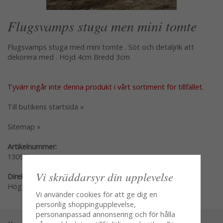
Flugsvamps stuga men mini tomte
Flugsvamps stuga med mini tomte . Söt och detaljrik att
dekorera med . Höjd 4cm Bredd 3cm
Tyvärr ingår inte denna produkt i vårt sortiment för tillfället.
Till butikens startsida »
Sitemap »
Artikelnummer:
130921
Vi skräddarsyr din upplevelse
Direktlänk:
Högerklicka och kopiera adressen
Vi använder cookies för att ge dig en
personlig shoppingupplevelse,
personanpassad annonsering och för hålla