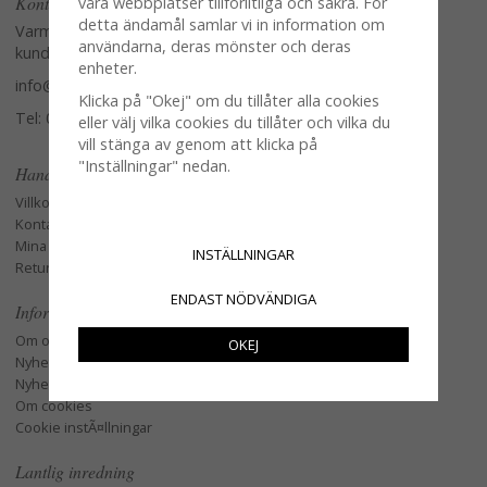
Kontakta oss
våra webbplatser tillförlitliga och säkra. För
detta ändamål samlar vi in information om
Varmt välkommen att kontakta vår
användarna, deras mönster och deras
kundtjänst.
enheter.
info@glasverandan.se
Klicka på "Okej" om du tillåter alla cookies
Tel: 079-3495968
eller välj vilka cookies du tillåter och vilka du
vill stänga av genom att klicka på
"Inställningar" nedan.
Handla
Villkor
Kontakta oss
Mina favoriter
INSTÄLLNINGAR
Retur och Reklamation
ENDAST NÖDVÄNDIGA
Information
Om oss
OKEJ
Nyheter
Nyhetsbrev
Om cookies
Cookie instÃ¤llningar
Lantlig inredning