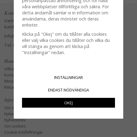
personanpassad annonsering och för hålla
våra webbplatser tillförlitliga och säkra. För
Kontakta oss
detta ändamål samlar vi in information om
användarna, deras mönster och deras
Varmt välkommen att kontakta vår
enheter.
kundtjänst.
Klicka på "Okej" om du tillåter alla cookies
info@glasverandan.se
eller välj vilka cookies du tillåter och vilka du
Tel: 079-3495968
vill stänga av genom att klicka på
"Inställningar" nedan.
Handla
Villkor
Kontakta oss
INSTÄLLNINGAR
Mina favoriter
Retur och Reklamation
ENDAST NÖDVÄNDIGA
Information
OKEJ
Om oss
Nyheter
Nyhetsbrev
Om cookies
Cookie instÃ¤llningar