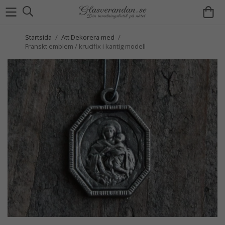
Startsida
/
Att Dekorera med
/
Franskt emblem / krucifix i kantig modell