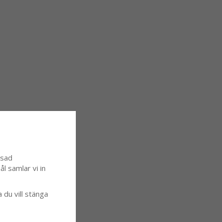
ssad
l samlar vi in
a du vill stänga