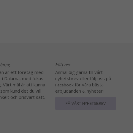
edning
Följ oss
an är ett företag med
Anmäl dig gärna till vårt
r i Dalarna, med fokus
nyhetsbrev eller följ oss på
. Vårt mål är att kunna
för våra bästa
Facebook
 som kund det du vill
erbjudanden & nyheter!
nkelt och prisvärt sätt.
FÅ VÅRT NYHETSBREV