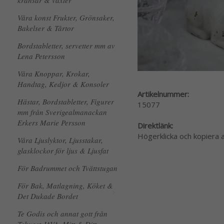
kransar & växter
Våra konst Frukter, Grönsaker,
Bakelser & Tårtor
Bordstabletter, servetter mm av
Lena Petersson
Våra Knoppar, Krokar,
Handtag, Kedjor & Konsoler
Artikelnummer:
Hästar, Bordstabletter, Figurer
15077
mm från Sverigealmanackan
Erkers Marie Persson
Direktlänk:
Högerklicka och kopiera
Våra Ljuslyktor, Ljusstakar,
glasklockor för ljus & Ljusfat
För Badrummet och Tvättstugan
För Bak, Matlagning, Köket &
Det Dukade Bordet
Te Godis och annat gott från