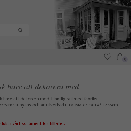
0
 hare att dekorera med
are att dekorera med. I lantlig stil med fabriks
n cream vit nyans och är tillverkad i trä. Mäter ca 14*12*6cm
kt i vårt sortiment för tillfället.