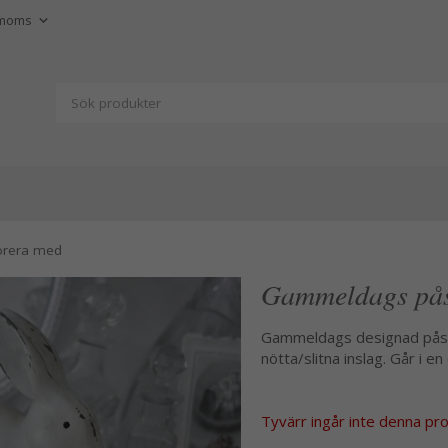
orera med
Gammeldags påsk
Gammeldags designad påsk h
nötta/slitna inslag. Går i e
Tyvärr ingår inte denna produ