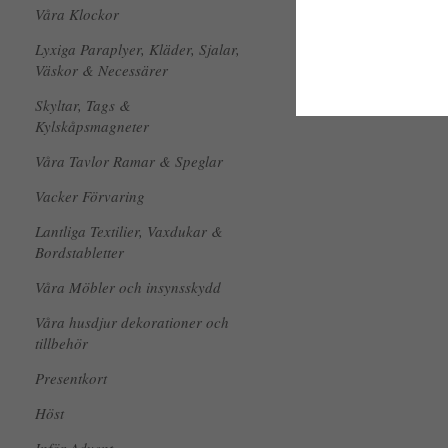
Våra Klockor
Lyxiga Paraplyer, Kläder, Sjalar,
Väskor & Necessärer
Skyltar, Tags &
Kylskåpsmagneter
Våra Tavlor Ramar & Speglar
Vacker Förvaring
Lantliga Textilier, Vaxdukar &
Bordstabletter
Våra Möbler och insynsskydd
Våra husdjur dekorationer och
tillbehör
Presentkort
Höst