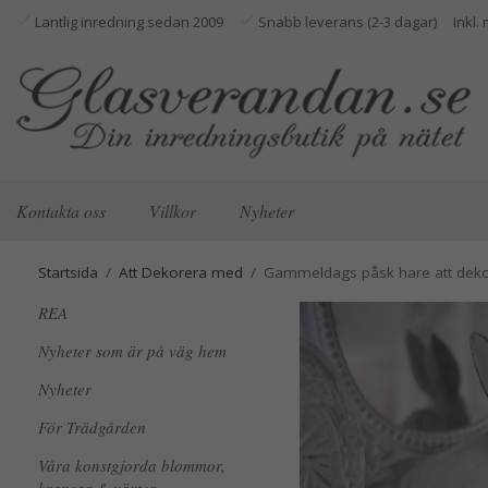
Lantlig inredning sedan 2009
Snabb leverans (2-3 dagar)
Kontakta oss
Villkor
Nyheter
Startsida
/
Att Dekorera med
/
Gammeldags påsk hare att dek
REA
Nyheter som är på väg hem
Nyheter
För Trädgården
Våra konstgjorda blommor,