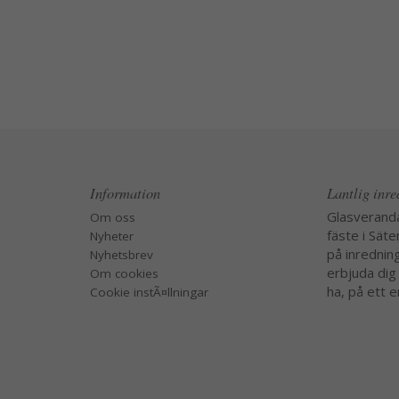
Information
Lantlig inr
Glasverand
Om oss
fäste i Säte
Nyheter
på inredning
Nyhetsbrev
erbjuda dig
Om cookies
ha, på ett e
Cookie instÃ¤llningar