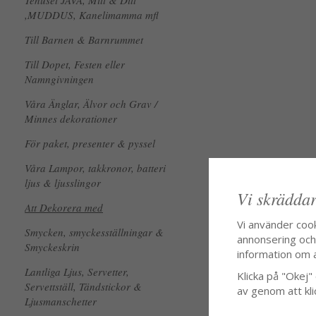
Tehuset JAVA, Mitt & Ditt
,MUDDUS, Kanelimamma mfl
Till Barnen & Barnrummet
Till Dopet, Festen eller
Namngivningen
Våra Änglar, Älvor och Grav /
Minnes dekorationer
För paket, presenter & pyssel
Våra Lampor, takkronor, batteri
ljus & ljusslingor
Vi skräddar
Att Dekorera med
Vi använder coo
Smycken, smyckesställningar &
annonsering och f
Smyckeskrin
information om 
Lantliga Ljus, Servetter,
Klicka på "Okej" o
Servettställ, Tändstickor &
av genom att kli
Ljusmanschetter