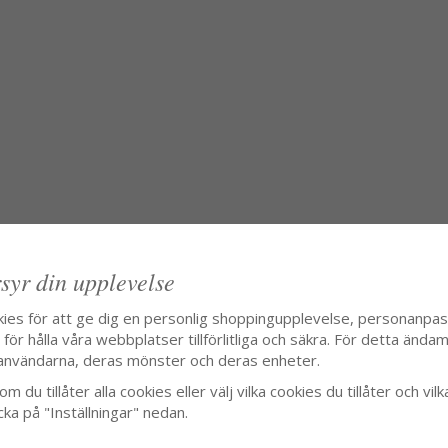
syr din upplevelse
kies för att ge dig en personlig shoppingupplevelse, personanpa
ör hålla våra webbplatser tillförlitliga och säkra. För detta ändamå
användarna, deras mönster och deras enheter.
m du tillåter alla cookies eller välj vilka cookies du tillåter och vilk
cka på "Inställningar" nedan.