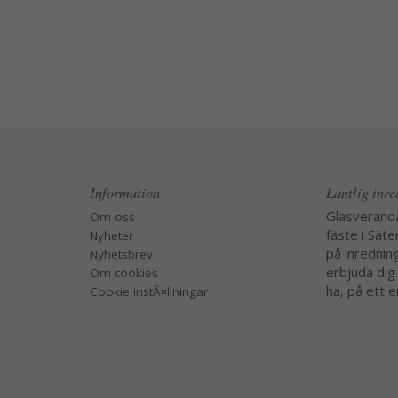
Information
Lantlig inr
Glasverand
Om oss
fäste i Säte
Nyheter
på inredning
Nyhetsbrev
erbjuda dig
Om cookies
ha, på ett e
Cookie instÃ¤llningar