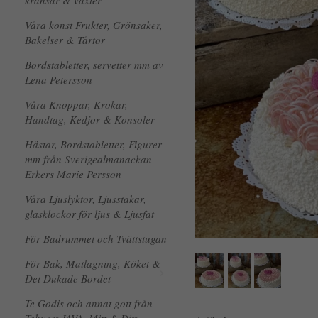
kransar & växter
Våra konst Frukter, Grönsaker,
Bakelser & Tårtor
Bordstabletter, servetter mm av
Lena Petersson
Våra Knoppar, Krokar,
Handtag, Kedjor & Konsoler
Hästar, Bordstabletter, Figurer
mm från Sverigealmanackan
Erkers Marie Persson
Våra Ljuslyktor, Ljusstakar,
glasklockor för ljus & Ljusfat
För Badrummet och Tvättstugan
För Bak, Matlagning, Köket &
Det Dukade Bordet
Te Godis och annat gott från