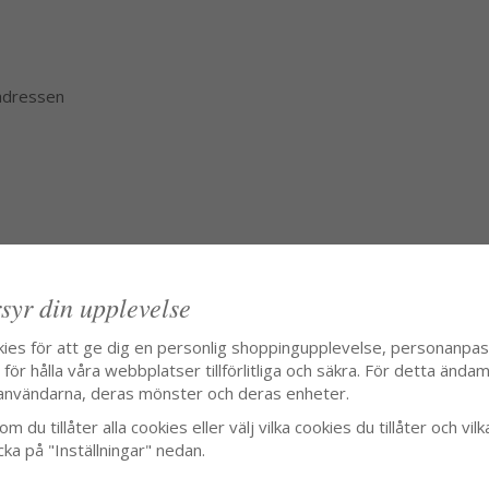
 adressen
syr din upplevelse
kies för att ge dig en personlig shoppingupplevelse, personanpa
ör hålla våra webbplatser tillförlitliga och säkra. För detta ändamå
användarna, deras mönster och deras enheter.
m du tillåter alla cookies eller välj vilka cookies du tillåter och vilk
cka på "Inställningar" nedan.