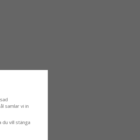
ssad
l samlar vi in
a du vill stänga