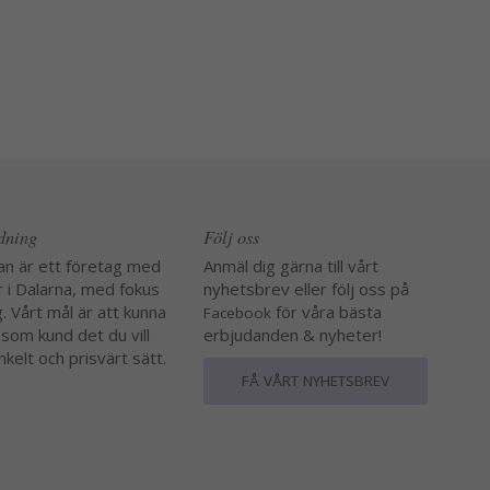
edning
Följ oss
an är ett företag med
Anmäl dig gärna till vårt
r i Dalarna, med fokus
nyhetsbrev eller följ oss på
. Vårt mål är att kunna
för våra bästa
Facebook
 som kund det du vill
erbjudanden & nyheter!
nkelt och prisvärt sätt.
FÅ VÅRT NYHETSBREV