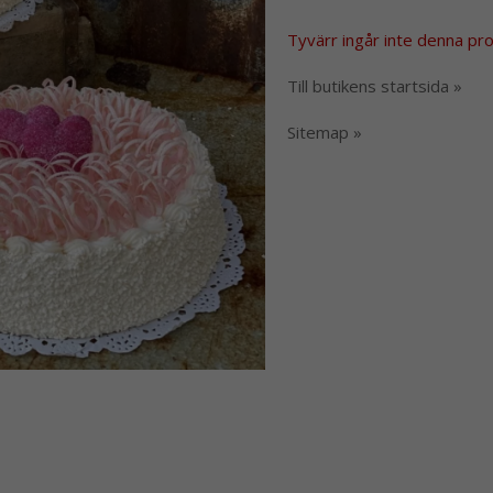
Tyvärr ingår inte denna produ
Till butikens startsida »
Sitemap »