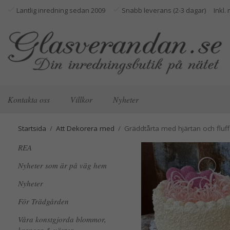
Lantlig inredning sedan 2009
Snabb leverans (2-3 dagar)
Kontakta oss
Villkor
Nyheter
Startsida
/
Att Dekorera med
/
Gräddtårta med hjärtan och fluf
REA
Nyheter som är på väg hem
Nyheter
För Trädgården
Våra konstgjorda blommor,