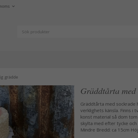
fig grädde
Gräddtårta med h
Gräddtårta med sockrade hj
verklighets känsla. Finns i
konst material så dom tom 
skylta med efter tycke och
Mindre Bredd: ca 15cm Höjd