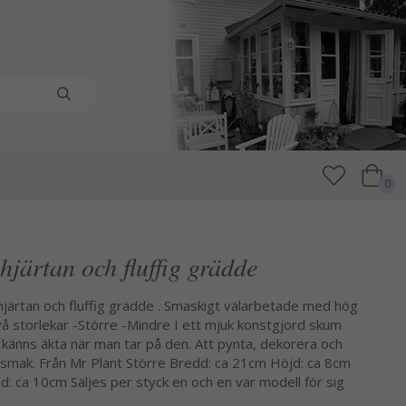
0
järtan och fluffig grädde
ärtan och fluffig grädde . Smaskigt välarbetade med hög
 två storlekar -Större -Mindre I ett mjuk konstgjord skum
känns äkta när man tar på den. Att pynta, dekorera och
 smak. Från Mr Plant Större Bredd: ca 21cm Höjd: ca 8cm
: ca 10cm Säljes per styck en och en var modell för sig