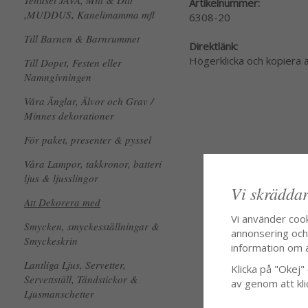
Tehuset JAVA, Mitt & Ditt
Artikelnummer:
,MUDDUS, Kanelimamma mfl
6308-20
Till Barnen & Barnrummet
Direktlänk:
Högerklicka och kopiera
Till Dopet, Festen eller
Namngivningen
Våra Änglar, Älvor och Grav /
Minnes dekorationer
För paket, presenter & pyssel
Våra Lampor, takkronor, batteri
ljus & ljusslingor
Vi skräddar
Att Dekorera med
Vi använder coo
Smycken, smyckesställningar &
annonsering och f
Smyckeskrin
information om 
Lantliga Ljus, Servetter,
Klicka på "Okej" o
Servettställ, Tändstickor &
av genom att kli
Ljusmanschetter