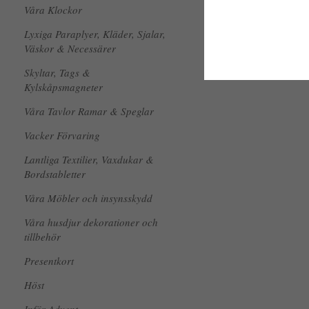
Våra Klockor
Lyxiga Paraplyer, Kläder, Sjalar,
Väskor & Necessärer
Skyltar, Tags &
Kylskåpsmagneter
Våra Tavlor Ramar & Speglar
Vacker Förvaring
Lantliga Textilier, Vaxdukar &
Bordstabletter
Våra Möbler och insynsskydd
Våra husdjur dekorationer och
tillbehör
Presentkort
Höst