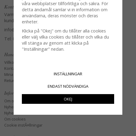
våra webbplatser tillförlitliga och säkra. För
Kontakta oss
detta ändamål samlar vi in information om
Varmt välkommen att kontakta vår
användarna, deras mönster och deras
kundtjänst.
enheter.
info@glasverandan.se
Klicka på "Okej" om du tillåter alla cookies
eller välj vilka cookies du tillåter och vilka du
Tel: 079-3495968
vill stänga av genom att klicka på
"Inställningar" nedan.
Handla
Villkor
Kontakta oss
INSTÄLLNINGAR
Mina favoriter
Retur och Reklamation
ENDAST NÖDVÄNDIGA
Information
OKEJ
Om oss
Nyheter
Nyhetsbrev
Om cookies
Cookie instÃ¤llningar