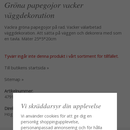
Gröna papegojor vacker
väggdekoration
Vackra gröna papegojor på rad. Vacker välarbetad
väggdekoration. Att sätta på väggen och dekorera med som
en tavla. Mäter 25*5*20cm
Tyvärr ingår inte denna produkt i vårt sortiment för tillfället.
Till butikens startsida »
Sitemap »
Artikelnummer:
47918
Vi skräddarsyr din upplevelse
Direktlänk:
Högerklicka och kopiera adressen
Vi använder cookies för att ge dig en
personlig shoppingupplevelse,
personanpassad annonsering och för hålla