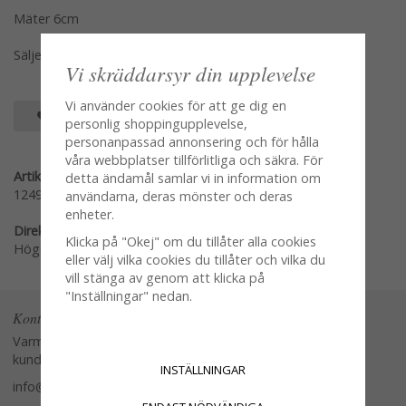
Mäter 6cm
Säljes per styck en och en
Vi skräddarsyr din upplevelse
Vi använder cookies för att ge dig en
SPARA SOM FAVORIT
personlig shoppingupplevelse,
personanpassad annonsering och för hålla
våra webbplatser tillförlitliga och säkra. För
Artikelnummer:
detta ändamål samlar vi in information om
1249-S
användarna, deras mönster och deras
enheter.
Direktlänk:
Klicka på "Okej" om du tillåter alla cookies
Högerklicka och kopiera adressen
eller välj vilka cookies du tillåter och vilka du
vill stänga av genom att klicka på
"Inställningar" nedan.
Kontakta oss
Varmt välkommen att kontakta vår
kundtjänst.
INSTÄLLNINGAR
info@glasverandan.se