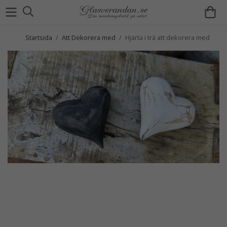
Startsida
/
Att Dekorera med
/
Hjärta i trä att dekorera med