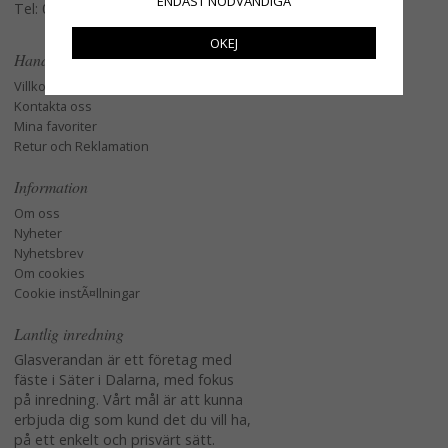
ENDAST NÖDVÄNDIGA
Tel: 079-3495968
OKEJ
Handla
Villkor
Kontakta oss
Mina favoriter
Retur och Reklamation
Information
Om oss
Nyheter
Nyhetsbrev
Om cookies
Cookie instÃ¤llningar
Lantlig inredning
Glasverandan är ett företag med
fäste i Säter i Dalarna, med fokus
på inredning. Vårt mål är att kunna
erbjuda dig som kund det du vill ha,
på ett enkelt och prisvärt sätt.