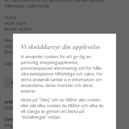
Att sätta blommor i en ljus en marschall eller liknade.
Tillverkade i plåt/metall.
Större
Höjd: 18cm
Bredd: 18,5cm
Mindre
Vi skräddarsyr din upplevelse
Höjd: 14cm
Bredd: 12,5cm
Vi använder cookies för att ge dig en
personlig shoppingupplevelse,
Säljes per styck var modell för sig en och en
personanpassad annonsering och för hålla
våra webbplatser tillförlitliga och säkra. För
detta ändamål samlar vi in information om
SPARA SOM FAVORIT
användarna, deras mönster och deras
enheter.
Klicka på "Okej" om du tillåter alla cookies
Artikelnummer:
eller välj vilka cookies du tillåter och vilka du
60284-M
vill stänga av genom att klicka på
"Inställningar" nedan.
Direktlänk:
Högerklicka och kopiera adressen