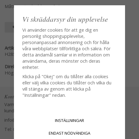
Mått per jordgubbe ca 2-4cm
Vi skräddarsyr din upplevelse
SPARA SOM FAVORIT
Vi använder cookies för att ge dig en
personlig shoppingupplevelse,
personanpassad annonsering och för hålla
Artikelnummer:
våra webbplatser tillförlitliga och säkra. För
H285-R
detta ändamål samlar vi in information om
användarna, deras mönster och deras
Direktlänk:
enheter.
Högerklicka och kopiera adressen
Klicka på "Okej" om du tillåter alla cookies
eller välj vilka cookies du tillåter och vilka du
vill stänga av genom att klicka på
"Inställningar" nedan.
Kontakta oss
Varmt välkommen att kontakta vår
kundtjänst.
info@glasverandan.se
INSTÄLLNINGAR
Tel: 079-3495968
ENDAST NÖDVÄNDIGA