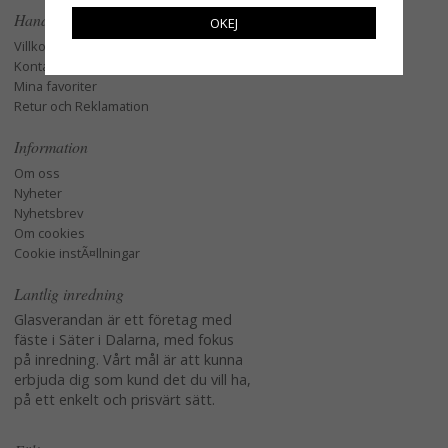
Handla
OKEJ
Villkor
Kontakta oss
Mina favoriter
Retur och Reklamation
Information
Om oss
Nyheter
Nyhetsbrev
Om cookies
Cookie instÃ¤llningar
Lantlig inredning
Glasverandan är ett företag med
fäste i Säter i Dalarna, med fokus
på inredning. Vårt mål är att kunna
erbjuda dig som kund det du vill ha,
på ett enkelt och prisvärt sätt.