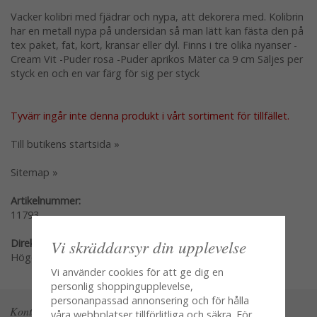
Vacker kolibri med fjädrar och nypa, att dekorera med. Kolibrin
har en metall nypa på undersidan så man lätt kan fästa den på
tex paket, fat, kort, kransar eller dyl. Finns i tre olika nyanser -
Cream Vit -Puder rosa -Puder aprikos Mäter ca 9 cm Säljes per
styck en och en var färg för sig per styck
Tyvärr ingår inte denna produkt i vårt sortiment för tillfället.
Till butikens startsida »
Sitemap »
Artikelnummer:
11793
Vi skräddarsyr din upplevelse
Direktlänk:
Högerklicka och kopiera adressen
Vi använder cookies för att ge dig en
personlig shoppingupplevelse,
personanpassad annonsering och för hålla
Kontakta oss
våra webbplatser tillförlitliga och säkra. För