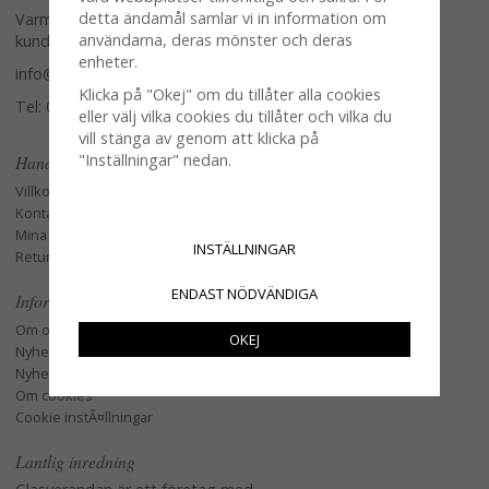
detta ändamål samlar vi in information om
Varmt välkommen att kontakta vår
användarna, deras mönster och deras
kundtjänst.
enheter.
info@glasverandan.se
Klicka på "Okej" om du tillåter alla cookies
Tel: 079-3495968
eller välj vilka cookies du tillåter och vilka du
vill stänga av genom att klicka på
"Inställningar" nedan.
Handla
Villkor
Kontakta oss
Mina favoriter
INSTÄLLNINGAR
Retur och Reklamation
ENDAST NÖDVÄNDIGA
Information
Om oss
OKEJ
Nyheter
Nyhetsbrev
Om cookies
Cookie instÃ¤llningar
Lantlig inredning