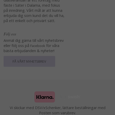
Glasverandan är ett företag med
fäste i Säter i Dalarna, med fokus
på inredning. Vårt mål är att kunna
erbjuda dig som kund det du vill ha,
på ett enkelt och prisvärt sätt.
Följ oss
Anmäl dig gärna till vårt nyhetsbrev
eller följ oss på
för våra
Facebook
bästa erbjudanden & nyheter!
FÅ VÅRT NYHETSBREV
Vi skickar med DSV/xSchenker, lättare beställningar med
Posten som varubrev.