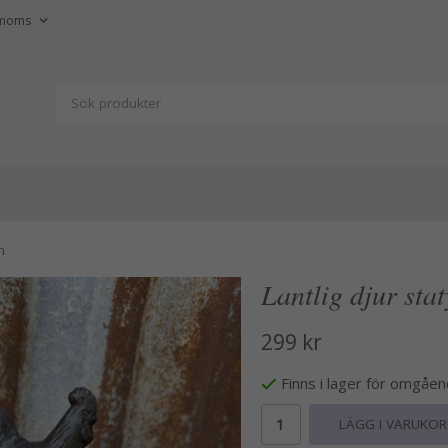
n
Lantlig djur stat
299 kr
Finns i lager för omgåe
LÄGG I VARUKO