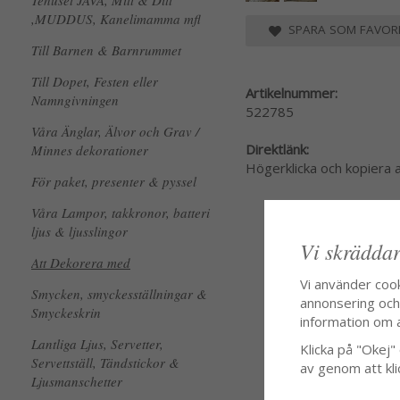
Tehuset JAVA, Mitt & Ditt
,MUDDUS, Kanelimamma mfl
SPARA SOM FAVORI
Till Barnen & Barnrummet
Till Dopet, Festen eller
Artikelnummer:
Namngivningen
522785
Våra Änglar, Älvor och Grav /
Direktlänk:
Minnes dekorationer
Högerklicka och kopiera
För paket, presenter & pyssel
Våra Lampor, takkronor, batteri
ljus & ljusslingor
Vi skräddar
Att Dekorera med
Vi använder coo
Smycken, smyckesställningar &
annonsering och f
Smyckeskrin
information om 
Lantliga Ljus, Servetter,
Klicka på "Okej" o
Servettställ, Tändstickor &
av genom att kli
Ljusmanschetter