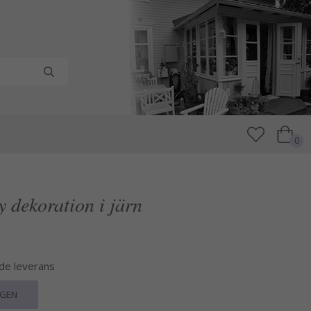
0
y dekoration i järn
nde leverans
RGEN