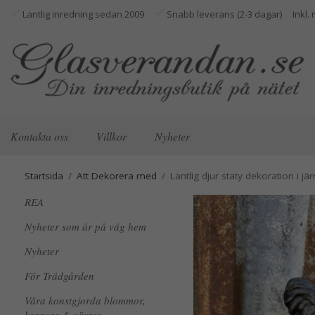
Lantlig inredning sedan 2009
Snabb leverans (2-3 dagar)
Kontakta oss
Villkor
Nyheter
Startsida
/
Att Dekorera med
/
Lantlig djur staty dekoration i jär
REA
Nyheter som är på väg hem
Nyheter
För Trädgården
Våra konstgjorda blommor,