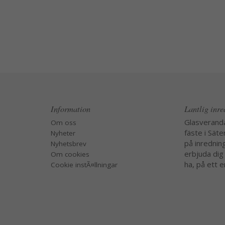
Information
Lantlig inr
Glasverand
Om oss
fäste i Säte
Nyheter
på inredning
Nyhetsbrev
erbjuda dig
Om cookies
ha, på ett e
Cookie instÃ¤llningar