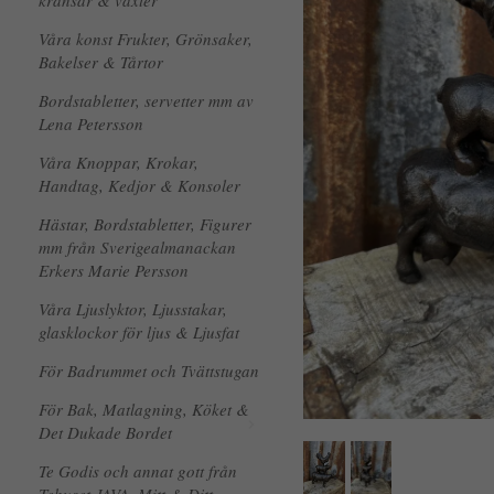
kransar & växter
Våra konst Frukter, Grönsaker,
Bakelser & Tårtor
Bordstabletter, servetter mm av
Lena Petersson
Våra Knoppar, Krokar,
Handtag, Kedjor & Konsoler
Hästar, Bordstabletter, Figurer
mm från Sverigealmanackan
Erkers Marie Persson
Våra Ljuslyktor, Ljusstakar,
glasklockor för ljus & Ljusfat
För Badrummet och Tvättstugan
För Bak, Matlagning, Köket &
Det Dukade Bordet
Te Godis och annat gott från