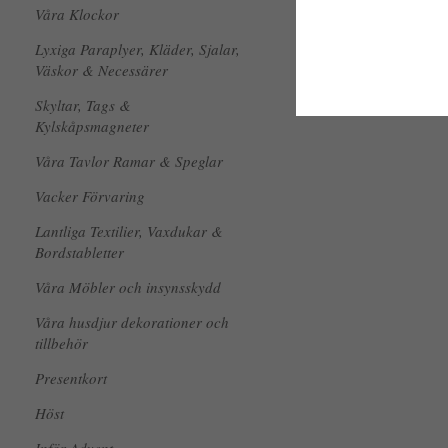
Våra Klockor
Lyxiga Paraplyer, Kläder, Sjalar,
Väskor & Necessärer
Skyltar, Tags &
Kylskåpsmagneter
Våra Tavlor Ramar & Speglar
Vacker Förvaring
Lantliga Textilier, Vaxdukar &
Bordstabletter
Våra Möbler och insynsskydd
Våra husdjur dekorationer och
tillbehör
Presentkort
Höst