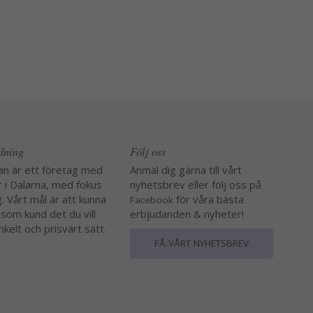
edning
Följ oss
an är ett företag med
Anmäl dig gärna till vårt
r i Dalarna, med fokus
nyhetsbrev eller följ oss på
. Vårt mål är att kunna
för våra bästa
Facebook
 som kund det du vill
erbjudanden & nyheter!
nkelt och prisvärt sätt.
FÅ VÅRT NYHETSBREV