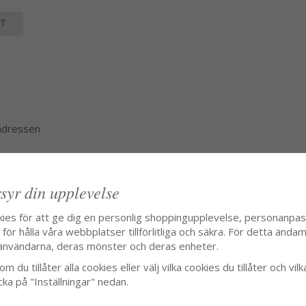
T
 adressen
syr din upplevelse
kies för att ge dig en personlig shoppingupplevelse, personanpa
ör hålla våra webbplatser tillförlitliga och säkra. För detta ändamå
användarna, deras mönster och deras enheter.
m du tillåter alla cookies eller välj vilka cookies du tillåter och vilk
cka på "Inställningar" nedan.