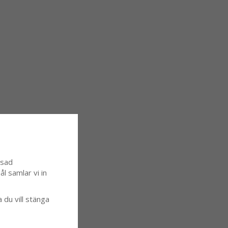
ssad
l samlar vi in
a du vill stänga