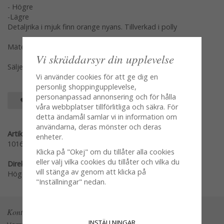
- Högre
-Lägre
Detaljrika i mjuk finn orange nyans. Tillverkad i polly
Mäter ca 5 och 8cm
Vi skräddarsyr din upplevelse
Säljes per styck en och en
Vi använder cookies för att ge dig en
personlig shoppingupplevelse,
personanpassad annonsering och för hålla
SPARA SOM FAVORIT
våra webbplatser tillförlitliga och säkra. För
detta ändamål samlar vi in information om
användarna, deras mönster och deras
Artikelnummer:
enheter.
101688-L
Klicka på "Okej" om du tillåter alla cookies
eller välj vilka cookies du tillåter och vilka du
Direktlänk:
vill stänga av genom att klicka på
Högerklicka och kopiera adressen
"Inställningar" nedan.
Kontakta oss
INSTÄLLNINGAR