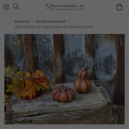
Startsida
/
Att Dekorera med
/
Liten mindre orange pumpa att dekorera med