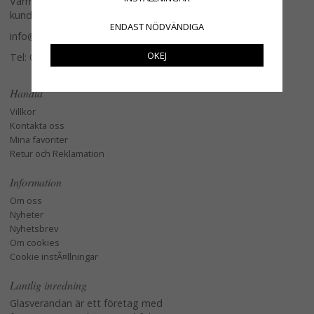
Varmt välkommen att kontakta vår
kundtjänst.
ENDAST NÖDVÄNDIGA
info@glasverandan.se
OKEJ
Tel: 079-3495968
Handla
Villkor
Kontakta oss
Mina favoriter
Retur och Reklamation
Information
Om oss
Nyheter
Nyhetsbrev
Om cookies
Cookie instÃ¤llningar
Lantlig inredning
Glasverandan är ett företag med