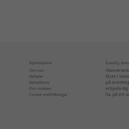
Information
Lantlig inr
Glasverand
Om oss
fäste i Säte
Nyheter
på inredning
Nyhetsbrev
erbjuda dig
Om cookies
ha, på ett e
Cookie instÃ¤llningar