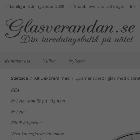
Lantlig inredning sedan 2009
Snabb leverans (2-3 dagar)
Kontakta oss
Villkor
Nyheter
Startsida
/
Att Dekorera med
/
Ljusmanschett i glas med diskre
REA
Nyheter som är på väg hem
Nyheter
För Trädgården
Våra konstgjorda blommor,