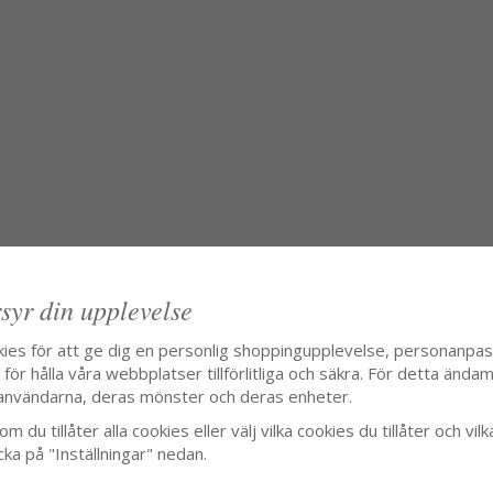
syr din upplevelse
kies för att ge dig en personlig shoppingupplevelse, personanpa
ör hålla våra webbplatser tillförlitliga och säkra. För detta ändamå
användarna, deras mönster och deras enheter.
m du tillåter alla cookies eller välj vilka cookies du tillåter och vilk
cka på "Inställningar" nedan.