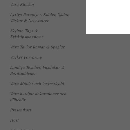
Våra Klockor
Lyxiga Paraplyer, Kläder, Sjalar,
Väskor & Necessärer
Skyltar, Tags &
Kylskåpsmagneter
Våra Tavlor Ramar & Speglar
Vacker Förvaring
Lantliga Textilier, Vaxdukar &
Bordstabletter
Våra Möbler och insynsskydd
Våra husdjur dekorationer och
tillbehör
Presentkort
Höst