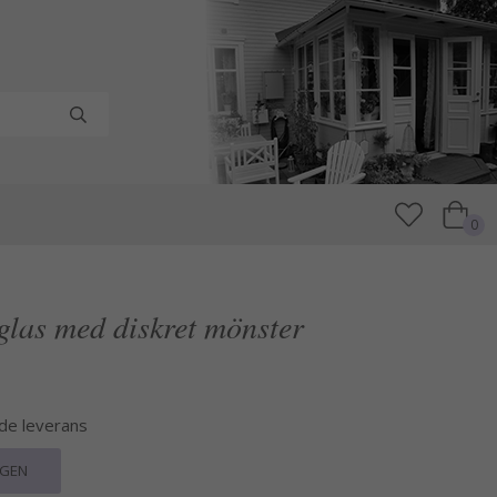
0
glas med diskret mönster
nde leverans
RGEN