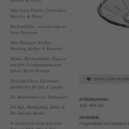
kransar & växter
Våra konst Frukter, Grönsaker,
Bakelser & Tårtor
Bordstabletter, servetter mm av
Lena Petersson
Våra Knoppar, Krokar,
Handtag, Kedjor & Konsoler
Hästar, Bordstabletter, Figurer
mm från Sverigealmanackan
Erkers Marie Persson
SPARA SOM FAVORI
Våra Ljuslyktor, Ljusstakar,
glasklockor för ljus & Ljusfat
För Badrummet och Tvättstugan
Artikelnummer:
420-496-00
För Bak, Matlagning, Köket &
Det Dukade Bordet
Direktlänk:
Te Godis och annat gott från
Högerklicka och kopiera