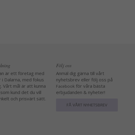
edning
Följ oss
an är ett företag med
Anmäl dig gärna till vårt
r i Dalarna, med fokus
nyhetsbrev eller följ oss på
. Vårt mål är att kunna
för våra bästa
Facebook
 som kund det du vill
erbjudanden & nyheter!
nkelt och prisvärt sätt.
FÅ VÅRT NYHETSBREV