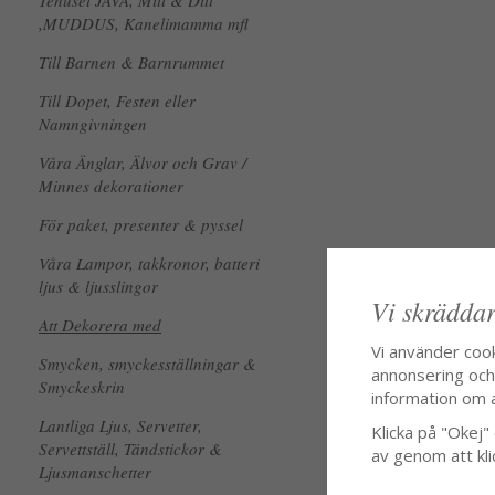
Tehuset JAVA, Mitt & Ditt
,MUDDUS, Kanelimamma mfl
Till Barnen & Barnrummet
Till Dopet, Festen eller
Namngivningen
Våra Änglar, Älvor och Grav /
Minnes dekorationer
För paket, presenter & pyssel
Våra Lampor, takkronor, batteri
ljus & ljusslingor
Vi skräddar
Att Dekorera med
Vi använder coo
Smycken, smyckesställningar &
annonsering och f
Smyckeskrin
information om 
Lantliga Ljus, Servetter,
Klicka på "Okej" o
Servettställ, Tändstickor &
av genom att kli
Ljusmanschetter