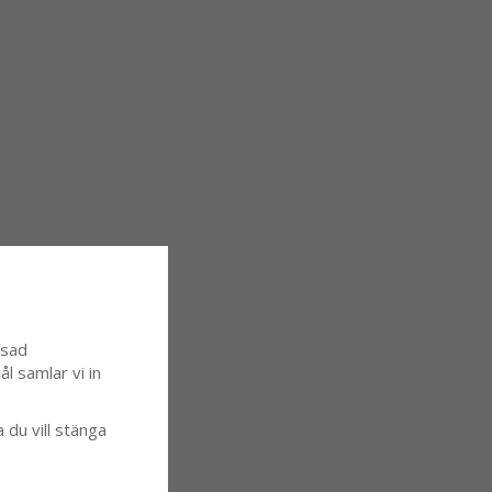
ssad
l samlar vi in
a du vill stänga