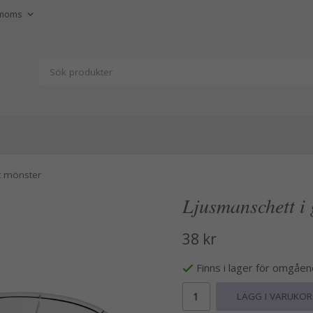
t mönster
Ljusmanschett i 
38 kr
Finns i lager för omgåe
LÄGG I VARUKO