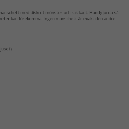
manschett med diskret mönster och rak kant. Handgjorda så
heter kan förekomma. Ingen manschett är exakt den andre
ljuset)