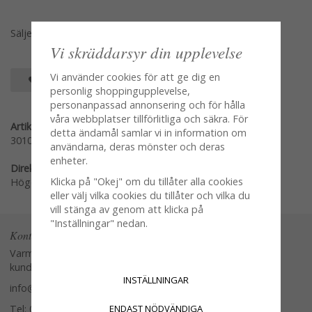
Säljes utan ljus
Vi skräddarsyr din upplevelse
Vi använder cookies för att ge dig en
SPARA SOM FAVORIT
personlig shoppingupplevelse,
personanpassad annonsering och för hålla
våra webbplatser tillförlitliga och säkra. För
Artikelnummer:
detta ändamål samlar vi in information om
30109
användarna, deras mönster och deras
enheter.
Direktlänk:
Klicka på "Okej" om du tillåter alla cookies
Högerklicka och kopiera adressen
eller välj vilka cookies du tillåter och vilka du
vill stänga av genom att klicka på
"Inställningar" nedan.
Kontakta oss
Varmt välkommen att kontakta vår
kundtjänst.
INSTÄLLNINGAR
info@glasverandan.se
ENDAST NÖDVÄNDIGA
Tel: 079-3495968