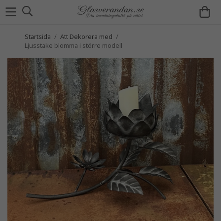
Startsida
/
Att Dekorera med
/
Ljusstake blomma i större modell