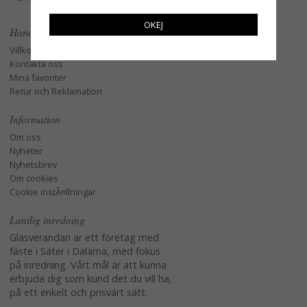
OKEJ
Handla
Villkor
Kontakta oss
Mina favoriter
Retur och Reklamation
Information
Om oss
Nyheter
Nyhetsbrev
Om cookies
Cookie instÃ¤llningar
Lantlig inredning
Glasverandan är ett företag med
fäste i Säter i Dalarna, med fokus
på inredning. Vårt mål är att kunna
erbjuda dig som kund det du vill ha,
på ett enkelt och prisvärt sätt.