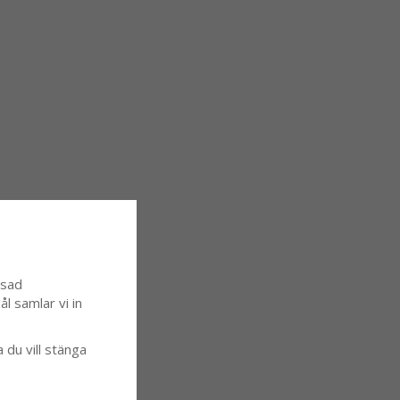
ssad
l samlar vi in
a du vill stänga