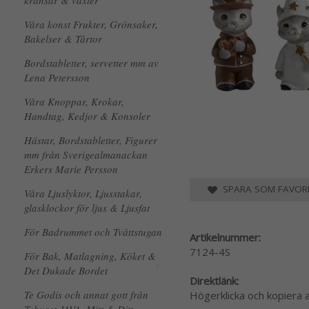
kransar & växter
Våra konst Frukter, Grönsaker,
Bakelser & Tårtor
Bordstabletter, servetter mm av
Lena Petersson
Våra Knoppar, Krokar,
Handtag, Kedjor & Konsoler
Hästar, Bordstabletter, Figurer
mm från Sverigealmanackan
Erkers Marie Persson
SPARA SOM FAVORI
Våra Ljuslyktor, Ljusstakar,
glasklockor för ljus & Ljusfat
För Badrummet och Tvättstugan
Artikelnummer:
7124-4S
För Bak, Matlagning, Köket &
Det Dukade Bordet
Direktlänk:
Te Godis och annat gott från
Högerklicka och kopiera