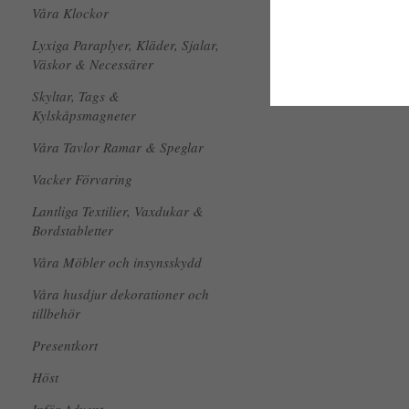
Våra Klockor
Lyxiga Paraplyer, Kläder, Sjalar,
Väskor & Necessärer
Skyltar, Tags &
Kylskåpsmagneter
Våra Tavlor Ramar & Speglar
Vacker Förvaring
Lantliga Textilier, Vaxdukar &
Bordstabletter
Våra Möbler och insynsskydd
Våra husdjur dekorationer och
tillbehör
Presentkort
Höst