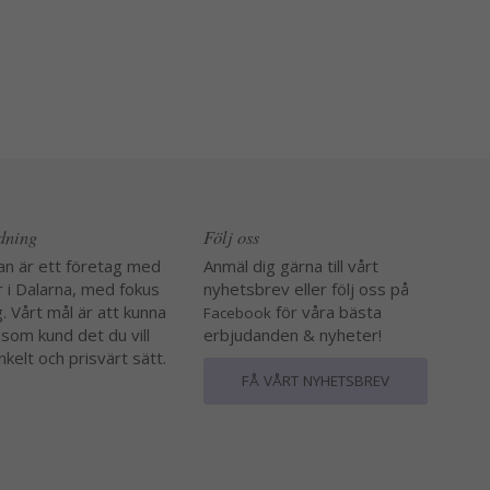
edning
Följ oss
an är ett företag med
Anmäl dig gärna till vårt
r i Dalarna, med fokus
nyhetsbrev eller följ oss på
. Vårt mål är att kunna
för våra bästa
Facebook
 som kund det du vill
erbjudanden & nyheter!
nkelt och prisvärt sätt.
FÅ VÅRT NYHETSBREV