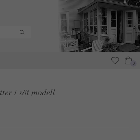
0
ter i söt modell