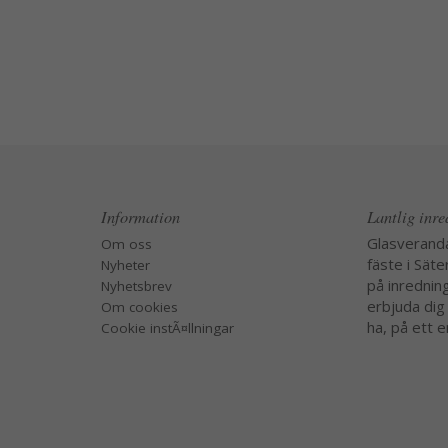
Information
Lantlig inr
Glasverand
Om oss
fäste i Säte
Nyheter
på inredning
Nyhetsbrev
erbjuda dig
Om cookies
ha, på ett e
Cookie instÃ¤llningar