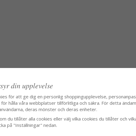
syr din upplevelse
kies för att ge dig en personlig shoppingupplevelse, personanpa
ör hålla våra webbplatser tillförlitliga och säkra. För detta ändamå
användarna, deras mönster och deras enheter.
m du tillåter alla cookies eller välj vilka cookies du tillåter och vilk
cka på "Inställningar" nedan.