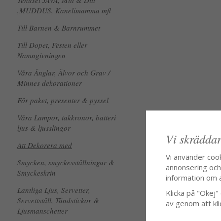
Tehuset JAVA, Mitt & Ditt
,MUDDUS, Kanelimamma mfl
Till Barnen & Barnrummet
Till Dopet, Festen eller
Namngivningen
Våra Änglar, Älvor och Grav /
Minnes dekorationer
För paket, presenter & pyssel
Våra Lampor, takkronor, batteri
ljus & ljusslingor
Vi skräddar
Att Dekorera med
Vi använder coo
Smycken, smyckesställningar &
annonsering och f
Smyckeskrin
information om 
Lantliga Ljus, Servetter,
Klicka på "Okej" o
Servettställ, Tändstickor &
av genom att kli
Ljusmanschetter