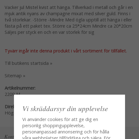
Vacker jul Mistel kvist att hänga. Tillverkad i metall och går i en
mjuk antik nyans av champagne mixat med silver guld. Finns i
två storlekar. -Större -Mindre Med ögla upptill att hänga i eller
fästa på ett paket tex. Större ca 25*24cm Mindre ca 20*20cm
Säljes per styck en och en var storlek för sig
Tyvärr ingår inte denna produkt i vårt sortiment för tillfället.
Till butikens startsida »
Sitemap »
Artikelnummer:
2209-M
Vi skräddarsyr din upplevelse
Direktlänk:
Högerklicka och kopiera adressen
Vi använder cookies för att ge dig en
personlig shoppingupplevelse,
personanpassad annonsering och för hålla
Kontakta oss
våra webbplatser tillförlitliga och säkra. För