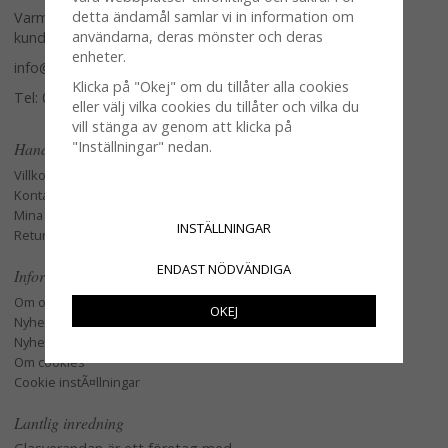
detta ändamål samlar vi in information om
Varmt välkommen att kontakta vår
användarna, deras mönster och deras
kundtjänst.
enheter.
info@glasverandan.se
Klicka på "Okej" om du tillåter alla cookies
Tel: 079-3495968
eller välj vilka cookies du tillåter och vilka du
vill stänga av genom att klicka på
"Inställningar" nedan.
Handla
Villkor
Kontakta oss
Mina favoriter
INSTÄLLNINGAR
Retur och Reklamation
ENDAST NÖDVÄNDIGA
Information
Om oss
OKEJ
Nyheter
Nyhetsbrev
Om cookies
Cookie instÃ¤llningar
Lantlig inredning