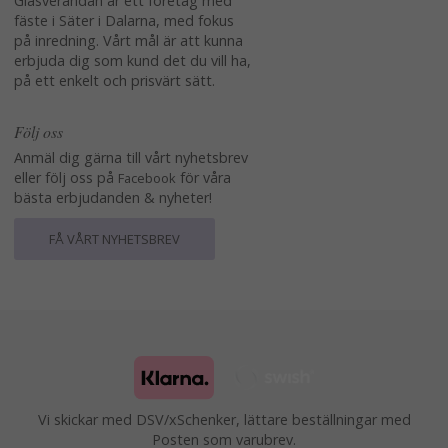
Glasverandan är ett företag med
fäste i Säter i Dalarna, med fokus
på inredning. Vårt mål är att kunna
erbjuda dig som kund det du vill ha,
på ett enkelt och prisvärt sätt.
Följ oss
Anmäl dig gärna till vårt nyhetsbrev
eller följ oss på
för våra
Facebook
bästa erbjudanden & nyheter!
FÅ VÅRT NYHETSBREV
Vi skickar med DSV/xSchenker, lättare beställningar med
Posten som varubrev.