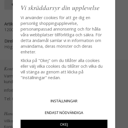
SPARA SOM FAVORIT
Vi skräddarsyr din upplevelse
Vi använder cookies för att ge dig en
personlig shoppingupplevelse,
Artikelnummer:
personanpassad annonsering och för hålla
120013
våra webbplatser tillförlitliga och säkra. För
detta ändamål samlar vi in information om
Direktlänk:
användarna, deras mönster och deras
Högerklicka och kopiera adressen
enheter.
Klicka på "Okej" om du tillåter alla cookies
eller välj vilka cookies du tillåter och vilka du
Kontakta oss
vill stänga av genom att klicka på
Varmt välkommen att kontakta vår
"Inställningar" nedan.
kundtjänst.
info@glasverandan.se
Tel: 079-3495968
INSTÄLLNINGAR
ENDAST NÖDVÄNDIGA
Handla
Villkor
OKEJ
Kontakta oss