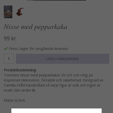
Nisse med pepparkaka
99 kr
Finns i lager för omgående leverans
LÄGG I VARUKORGEN
Produktbeskrivning:
Tomtens Nisse med pepparkakor. En söt och rolig jul
inspirerad dekoration. Detaljrik och välarbetad. Designad av
Camilla Ståhl handmålad så varje figur är unik och ingen är
exakt den andre lik.
Mäter 6,5cm