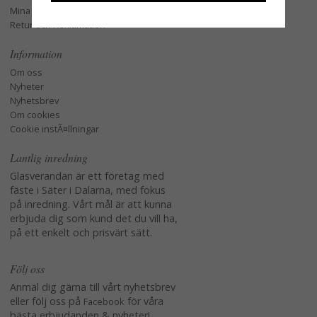
Mina favoriter
Retur och Reklamation
Information
Om oss
Nyheter
Nyhetsbrev
Om cookies
Cookie instÃ¤llningar
Lantlig inredning
Glasverandan är ett företag med
fäste i Säter i Dalarna, med fokus
på inredning. Vårt mål är att kunna
erbjuda dig som kund det du vill ha,
på ett enkelt och prisvärt sätt.
Följ oss
Anmäl dig gärna till vårt nyhetsbrev
eller följ oss på
för våra
Facebook
bästa erbjudanden & nyheter!