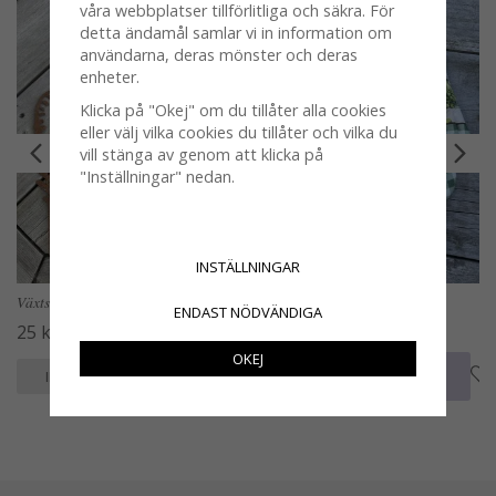
våra webbplatser tillförlitliga och säkra. För
detta ändamål samlar vi in information om
användarna, deras mönster och deras
enheter.
Klicka på "Okej" om du tillåter alla cookies
eller välj vilka cookies du tillåter och vilka du
vill stänga av genom att klicka på
"Inställningar" nedan.
INSTÄLLNINGAR
Växtstöd blad i rost och växter
Grytlapp och grytvante Olive
ENDAST NÖDVÄNDIGA
25 kr
19 kr
OKEJ
KÖP
KÖP
INFO
INFO