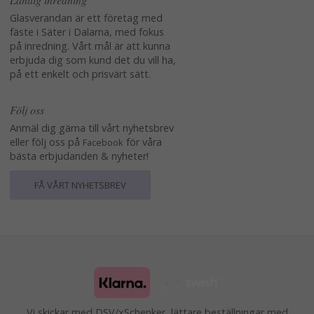
Glasverandan är ett företag med
fäste i Säter i Dalarna, med fokus
på inredning. Vårt mål är att kunna
erbjuda dig som kund det du vill ha,
på ett enkelt och prisvärt sätt.
Följ oss
Anmäl dig gärna till vårt nyhetsbrev
eller följ oss på
för våra
Facebook
bästa erbjudanden & nyheter!
FÅ VÅRT NYHETSBREV
Vi skickar med DSV/xSchenker, lättare beställningar med