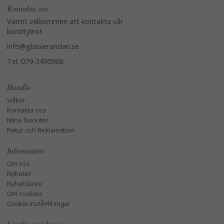
Kontakta oss
Varmt välkommen att kontakta vår
kundtjänst.
info@glasverandan.se
Tel: 079-3495968
Handla
Villkor
Kontakta oss
Mina favoriter
Retur och Reklamation
Information
Om oss
Nyheter
Nyhetsbrev
Om cookies
Cookie instÃ¤llningar
Lantlig inredning