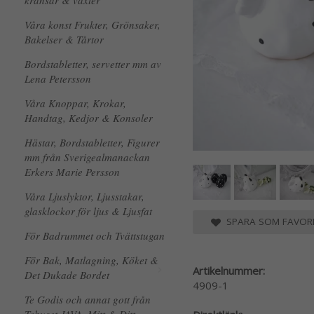
kransar & växter
Våra konst Frukter, Grönsaker,
Bakelser & Tårtor
Bordstabletter, servetter mm av
Lena Petersson
Våra Knoppar, Krokar,
Handtag, Kedjor & Konsoler
Hästar, Bordstabletter, Figurer
mm från Sverigealmanackan
Erkers Marie Persson
Våra Ljuslyktor, Ljusstakar,
glasklockor för ljus & Ljusfat
SPARA SOM FAVORI
För Badrummet och Tvättstugan
För Bak, Matlagning, Köket &
Artikelnummer:
Det Dukade Bordet
4909-1
Te Godis och annat gott från