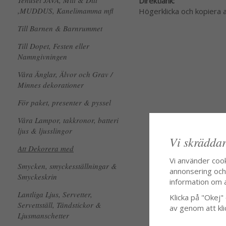
Tehuset JAVA, Mitt & Ditt
Direktlänk:
,MUDDUS, Kanelimamma mfl
Högerklicka och kopiera
Till Barnen & Barnrummet
Till Dopet, Festen eller
Namngivningen
Våra Änglar, Älvor och Grav /
Minnes dekorationer
För paket, presenter & pyssel
Våra Lampor, takkronor, batteri
ljus & ljusslingor
Vi skräddar
Att Dekorera med
Vi använder coo
Smycken, smyckesställningar &
annonsering och f
Smyckeskrin
information om 
Lantliga Ljus, Servetter,
Klicka på "Okej" o
Servettställ, Tändstickor &
av genom att kli
Ljusmanschetter