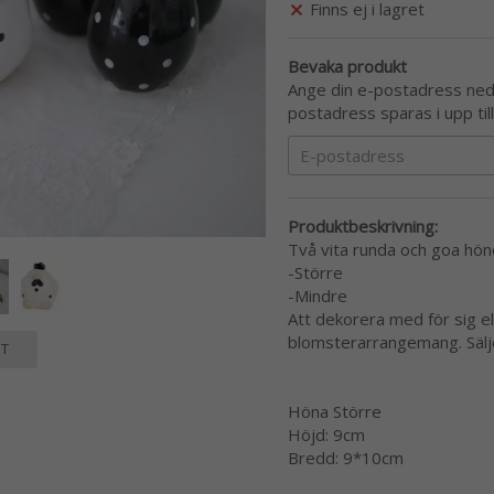
Finns ej i lagret
Bevaka produkt
Ange din e-postadress nedan
postadress sparas i upp til
Produktbeskrivning:
Två vita runda och goa hönor
-Större
-Mindre
Att dekorera med för sig ell
blomsterarrangemang. Sälje
T
Höna Större
Höjd: 9cm
Bredd: 9*10cm