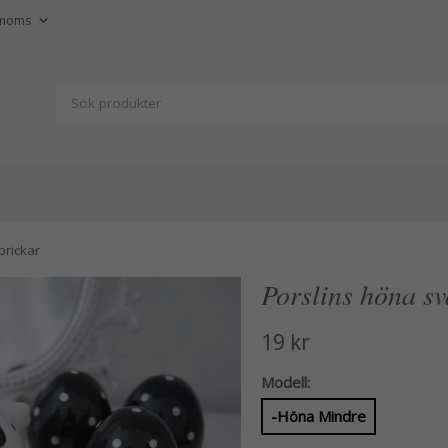
prickar
Porslins höna sv
19 kr
Modell:
-Höna Mindre