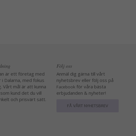
edning
Följ oss
an är ett företag med
Anmäl dig gärna till vårt
r i Dalarna, med fokus
nyhetsbrev eller följ oss på
. Vårt mål är att kunna
för våra bästa
Facebook
 som kund det du vill
erbjudanden & nyheter!
nkelt och prisvärt sätt.
FÅ VÅRT NYHETSBREV