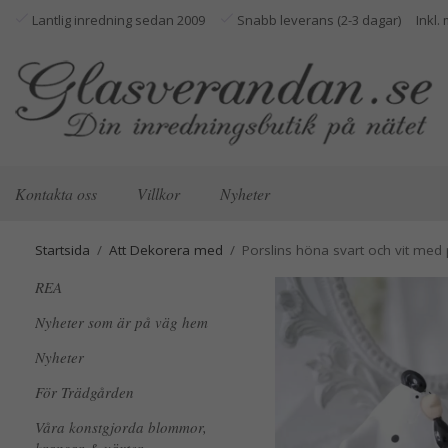
Lantlig inredning sedan 2009
Snabb leverans (2-3 dagar)
Kontakta oss
Villkor
Nyheter
Startsida
/
Att Dekorera med
/
Porslins höna svart och vit med 
REA
Nyheter som är på väg hem
Nyheter
För Trädgården
Våra konstgjorda blommor,