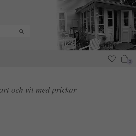
0
art och vit med prickar