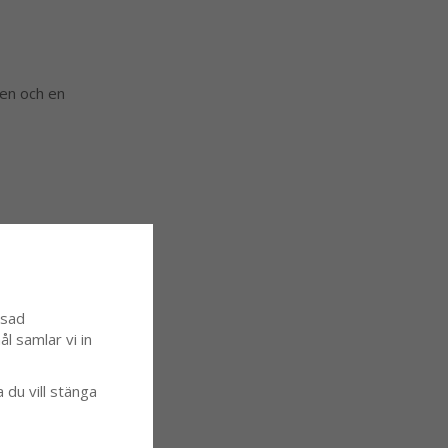
 en och en
ssad
l samlar vi in
a du vill stänga