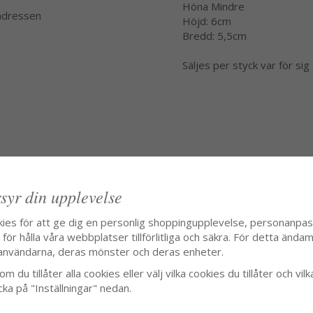
Höna Mindre
 adressen
Höjd: 6cm
Bredd: 5,5cm
Säljes per styck var för sig
syr din upplevelse
kies för att ge dig en personlig shoppingupplevelse, personanpa
ör hålla våra webbplatser tillförlitliga och säkra. För detta ändamå
användarna, deras mönster och deras enheter.
m du tillåter alla cookies eller välj vilka cookies du tillåter och vilk
cka på "Inställningar" nedan.