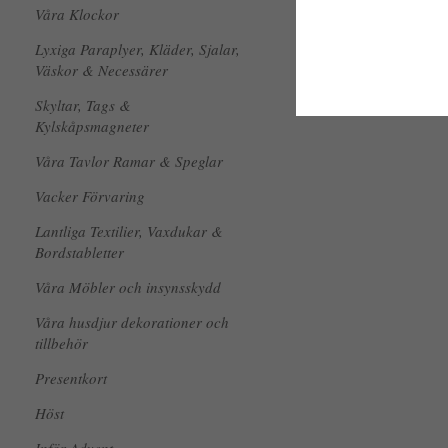
Våra Klockor
Lyxiga Paraplyer, Kläder, Sjalar,
Väskor & Necessärer
Skyltar, Tags &
Kylskåpsmagneter
Våra Tavlor Ramar & Speglar
Vacker Förvaring
Lantliga Textilier, Vaxdukar &
Bordstabletter
Våra Möbler och insynsskydd
Våra husdjur dekorationer och
tillbehör
Presentkort
Höst