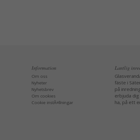
Information
Lantlig inr
Glasverand
Om oss
fäste i Säte
Nyheter
på inredning
Nyhetsbrev
erbjuda dig
Om cookies
ha, på ett e
Cookie instÃ¤llningar