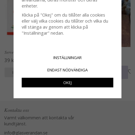
enheter.
Klicka på "Okej" om du tillåter alla cookies
eller välj vilka cookies du tillåter och vilka du
vill stänga av genom att klicka på
"Inställningar" nedan.
Servetter med kräftor
Zink ask med bestick motiv
INSTÄLLNINGAR
39 kr
69 kr
ENDAST NÖDVÄNDIGA
KÖP
KÖP
INFO
INFO
OKEJ
Kontakta oss
Varmt välkommen att kontakta vår
kundtjänst.
info@glasverandan.se