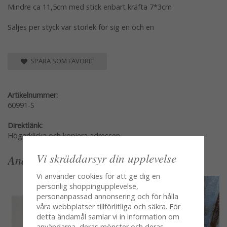
Mindre ca 11,5cm med stick enbart kräfta 7*3cm
Säljes per styck var storlek för sig en och en
SPARA SOM FAVORIT
Artikelnummer:
60991-S
Direktlänk:
Högerklicka och kopiera adressen
Vi skräddarsyr din upplevelse
Andra köpte även
Vi använder cookies för att ge dig en
personlig shoppingupplevelse,
personanpassad annonsering och för hålla
våra webbplatser tillförlitliga och säkra. För
detta ändamål samlar vi in information om
användarna, deras mönster och deras