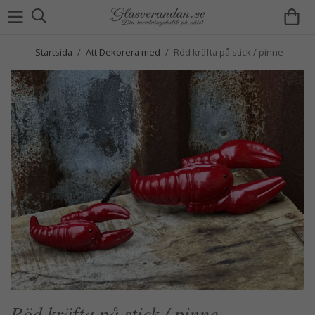
Startsida
/
Att Dekorera med
/
Röd kräfta på stick / pinne
Röd kräfta på stick / pinne