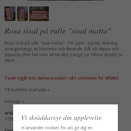
Rosa sisal på rulle "sisal matta"
Rosa sisal på rulle "sisal matta" . För pynt , pyssel, dukning,
arrangemangs av blommor och liknande. Går att klippa och
anpassa efter hur man vill ha den. Längd: ca 190cm Bredd: ca
50cm
Tyvärr ingår inte denna produkt i vårt sortiment för tillfället.
Till butikens startsida »
Sitemap »
Artikelnummer:
Vi skräddarsyr din upplevelse
7736-3
Vi använder cookies för att ge dig en
Direktlänk: