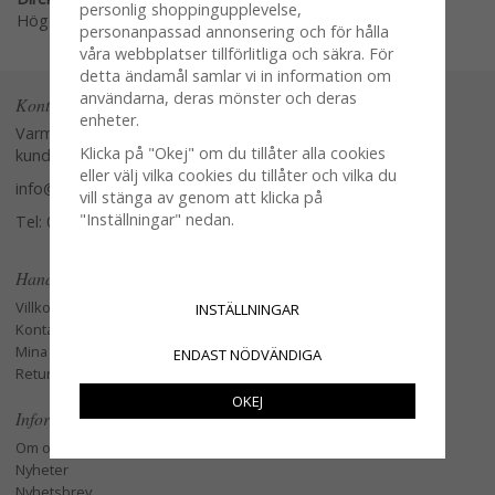
personlig shoppingupplevelse,
Högerklicka och kopiera adressen
personanpassad annonsering och för hålla
våra webbplatser tillförlitliga och säkra. För
detta ändamål samlar vi in information om
användarna, deras mönster och deras
Kontakta oss
enheter.
Varmt välkommen att kontakta vår
Klicka på "Okej" om du tillåter alla cookies
kundtjänst.
eller välj vilka cookies du tillåter och vilka du
info@glasverandan.se
vill stänga av genom att klicka på
"Inställningar" nedan.
Tel: 079-3495968
Handla
Villkor
INSTÄLLNINGAR
Kontakta oss
Mina favoriter
ENDAST NÖDVÄNDIGA
Retur och Reklamation
OKEJ
Information
Om oss
Nyheter
Nyhetsbrev