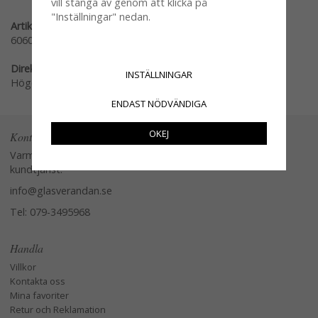
vill stänga av genom att klicka på
"Inställningar" nedan.
Artikelnummer:
60609-LB
Direktlänk:
INSTÄLLNINGAR
Högerklicka och kopiera adressen
ENDAST NÖDVÄNDIGA
OKEJ
Kontakta oss
Varmt välkommen att kontakta vår
kundtjänst.
info@glasverandan.se
Tel: 079-3495968
Handla
Villkor
Kontakta oss
Mina favoriter
Retur och Reklamation