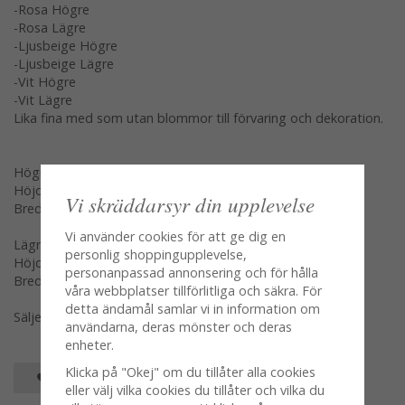
-Rosa Högre
-Rosa Lägre
-Ljusbeige Högre
-Ljusbeige Lägre
-Vit Högre
-Vit Lägre
Lika fina med som utan blommor till förvaring och dekoration.
Högre
Höjd: 20,5cm
Vi skräddarsyr din upplevelse
Bredd: 15*6cm
Vi använder cookies för att ge dig en
Lägre
personlig shoppingupplevelse,
Höjd: 17cm
personanpassad annonsering och för hålla
Bredd: 13,5*5cm
våra webbplatser tillförlitliga och säkra. För
detta ändamål samlar vi in information om
Säljes per styck var modell för sig en och en
användarna, deras mönster och deras
enheter.
Klicka på "Okej" om du tillåter alla cookies
SPARA SOM FAVORIT
eller välj vilka cookies du tillåter och vilka du