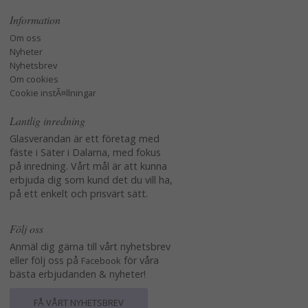
Information
Om oss
Nyheter
Nyhetsbrev
Om cookies
Cookie instÃ¤llningar
Lantlig inredning
Glasverandan är ett företag med
fäste i Säter i Dalarna, med fokus
på inredning. Vårt mål är att kunna
erbjuda dig som kund det du vill ha,
på ett enkelt och prisvärt sätt.
Följ oss
Anmäl dig gärna till vårt nyhetsbrev
eller följ oss på
för våra
Facebook
bästa erbjudanden & nyheter!
FÅ VÅRT NYHETSBREV