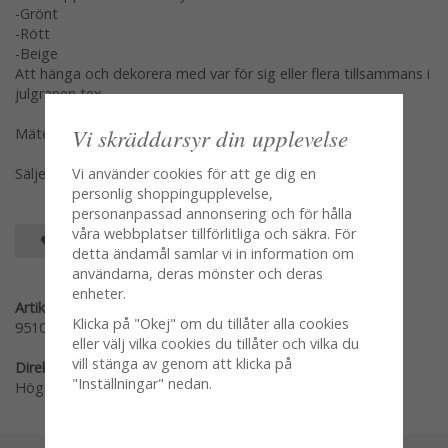
-Grönt
-Rött
-Beige
Att hänga och dekorera med var för sig eller flera tillsammans i
julgranen tex.
Vi skräddarsyr din upplevelse
Mäter 14*13cm utan snöre mätt
Vi använder cookies för att ge dig en
Säljes var modell för sig ett och ett
personlig shoppingupplevelse,
personanpassad annonsering och för hålla
våra webbplatser tillförlitliga och säkra. För
SPARA SOM FAVORIT
detta ändamål samlar vi in information om
användarna, deras mönster och deras
enheter.
Artikelnummer:
Klicka på "Okej" om du tillåter alla cookies
95104
eller välj vilka cookies du tillåter och vilka du
vill stänga av genom att klicka på
Direktlänk:
"Inställningar" nedan.
Högerklicka och kopiera adressen