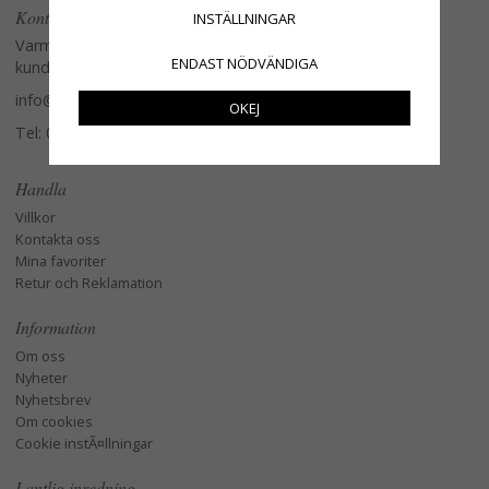
Kontakta oss
INSTÄLLNINGAR
Varmt välkommen att kontakta vår
ENDAST NÖDVÄNDIGA
kundtjänst.
info@glasverandan.se
OKEJ
Tel: 079-3495968
Handla
Villkor
Kontakta oss
Mina favoriter
Retur och Reklamation
Information
Om oss
Nyheter
Nyhetsbrev
Om cookies
Cookie instÃ¤llningar
Lantlig inredning