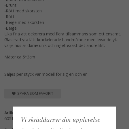
-Brunt
-Rött med skorsten
-Rött
-Beige med skorsten
-Beige
Lika fina att dekorera med flera tillsammans som ett ensamt.
Glaserad yta lätt krackelerade handmålade med levande yta
varje hus är därav unik och inget exakt det andre likt.
Mäter ca 5*3cm
Säljes per styck var modell för sig en och en
SPARA SOM FAVORIT
Artikelnummer:
Vi skräddarsyr din upplevelse
60510-GS