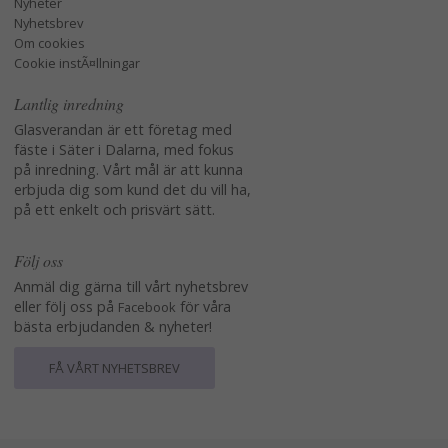
Nyheter
Nyhetsbrev
Om cookies
Cookie instÃ¤llningar
Lantlig inredning
Glasverandan är ett företag med
fäste i Säter i Dalarna, med fokus
på inredning. Vårt mål är att kunna
erbjuda dig som kund det du vill ha,
på ett enkelt och prisvärt sätt.
Följ oss
Anmäl dig gärna till vårt nyhetsbrev
eller följ oss på
för våra
Facebook
bästa erbjudanden & nyheter!
FÅ VÅRT NYHETSBREV