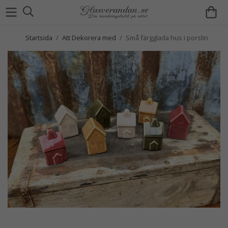
Startsida
/
Att Dekorera med
/
Små färgglada hus i porslin