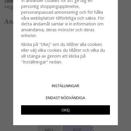
Vi använder cookies för att ge dig en
Direktlänk:
personlig shoppingupplevelse,
Högerklicka och kopiera adressen
personanpassad annonsering och för hålla
våra webbplatser tillförlitliga och säkra. För
Andra köpte även
detta ändamål samlar vi in information om
användarna, deras mönster och deras
enheter.
Klicka på "Okej" om du tillåter alla cookies
eller välj vilka cookies du tillåter och vilka du
vill stänga av genom att klicka på
"Inställningar" nedan.
INSTÄLLNINGAR
ENDAST NÖDVÄNDIGA
OKEJ
Små pastell färgade hus i porslin
33 kr
KÖP
INFO