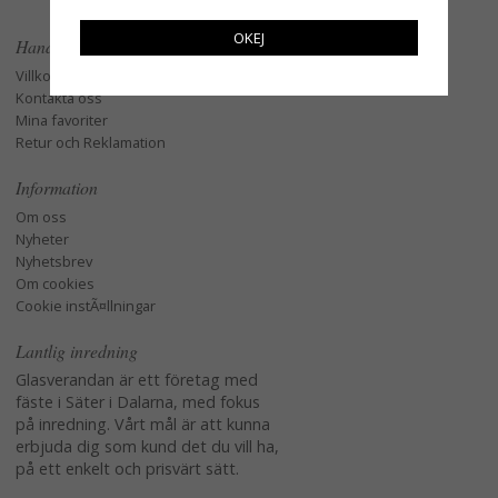
OKEJ
Handla
Villkor
Kontakta oss
Mina favoriter
Retur och Reklamation
Information
Om oss
Nyheter
Nyhetsbrev
Om cookies
Cookie instÃ¤llningar
Lantlig inredning
Glasverandan är ett företag med
fäste i Säter i Dalarna, med fokus
på inredning. Vårt mål är att kunna
erbjuda dig som kund det du vill ha,
på ett enkelt och prisvärt sätt.