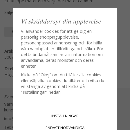
Ett knippe mäter 8cm varje bär mäter ca 4mm
Säljes enligt sista bilden
Vi skräddarsyr din upplevelse
Vi använder cookies för att ge dig en
SPARA SOM FAVORIT
personlig shoppingupplevelse,
personanpassad annonsering och för hålla
våra webbplatser tillförlitliga och säkra. För
Artikelnummer:
detta ändamål samlar vi in information om
3007-1
användarna, deras mönster och deras
enheter.
Direktlänk:
Högerklicka och kopiera adressen
Klicka på "Okej" om du tillåter alla cookies
eller välj vilka cookies du tillåter och vilka du
vill stänga av genom att klicka på
"Inställningar" nedan.
Kontakta oss
Varmt välkommen att kontakta vår
kundtjänst.
INSTÄLLNINGAR
info@glasverandan.se
Tel: 079-3495968
ENDAST NÖDVÄNDIGA