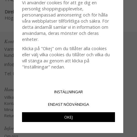
Vi använder cookies för att ge dig en
personlig shoppingupplevelse,
Direktlänk:
personanpassad annonsering och för hålla
Högerklicka och kopiera adressen
våra webbplatser tillförlitliga och säkra. För
detta ändamål samlar vi in information om
användarna, deras mönster och deras
enheter.
Kontakta oss
Klicka på "Okej" om du tillåter alla cookies
Varmt välkommen att kontakta vår
eller välj vilka cookies du tillåter och vilka du
kundtjänst.
vill stänga av genom att klicka på
info@glasverandan.se
"Inställningar" nedan.
Tel: 079-3495968
Handla
INSTÄLLNINGAR
Villkor
Kontakta oss
ENDAST NÖDVÄNDIGA
Mina favoriter
Retur och Reklamation
OKEJ
Information
Om oss