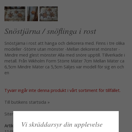
Snöstjärna / snöflinga i rost
Snöstjärna i rost att hänga och dekorera med. Finns i tre olika
modeller -Större utan mönster -Mellan dekorerat mönster -
Mindre med glest mönster Alla med snöre upptill. Tillverkade i
metall. Från Wikholm Form Större Mäter 7cm Mellan Mäter ca
6,5cm Mindre Mäter ca 5,5cm Säljes var modell för sig en och
en
Tyvärr ingår inte denna produkt i vårt sortiment för tillfället.
Till butikens startsida »
Sitemap »
Vi skräddarsyr din upplevelse
Artikelnummer:
114813-ST