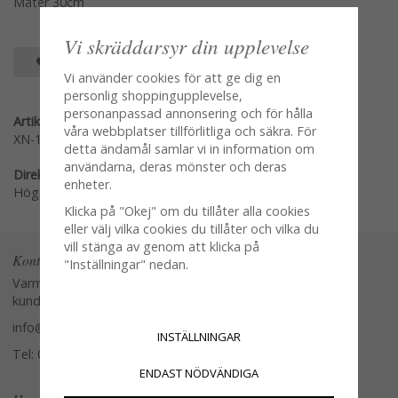
Mäter 30cm
Vi skräddarsyr din upplevelse
SPARA SOM FAVORIT
Vi använder cookies för att ge dig en
personlig shoppingupplevelse,
personanpassad annonsering och för hålla
Artikelnummer:
våra webbplatser tillförlitliga och säkra. För
XN-115C
detta ändamål samlar vi in information om
användarna, deras mönster och deras
Direktlänk:
enheter.
Högerklicka och kopiera adressen
Klicka på "Okej" om du tillåter alla cookies
eller välj vilka cookies du tillåter och vilka du
vill stänga av genom att klicka på
Kontakta oss
"Inställningar" nedan.
Varmt välkommen att kontakta vår
kundtjänst.
info@glasverandan.se
INSTÄLLNINGAR
Tel: 079-3495968
ENDAST NÖDVÄNDIGA