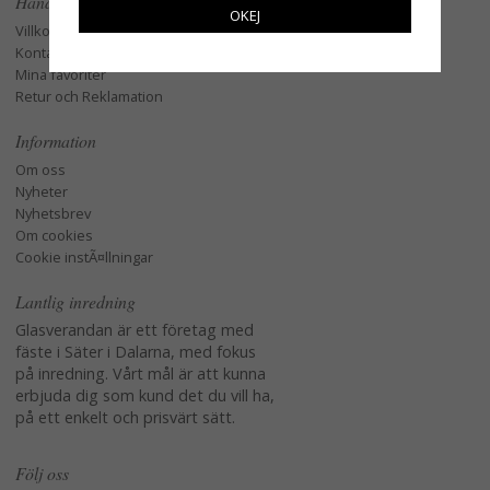
Handla
OKEJ
Villkor
Kontakta oss
Mina favoriter
Retur och Reklamation
Information
Om oss
Nyheter
Nyhetsbrev
Om cookies
Cookie instÃ¤llningar
Lantlig inredning
Glasverandan är ett företag med
fäste i Säter i Dalarna, med fokus
på inredning. Vårt mål är att kunna
erbjuda dig som kund det du vill ha,
på ett enkelt och prisvärt sätt.
Följ oss