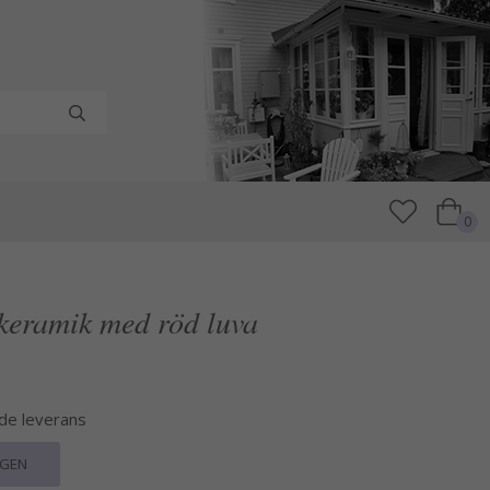
0
 keramik med röd luva
nde leverans
RGEN