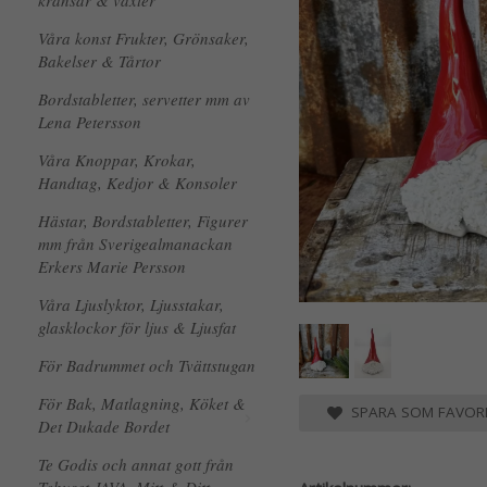
kransar & växter
Våra konst Frukter, Grönsaker,
Bakelser & Tårtor
Bordstabletter, servetter mm av
Lena Petersson
Våra Knoppar, Krokar,
Handtag, Kedjor & Konsoler
Hästar, Bordstabletter, Figurer
mm från Sverigealmanackan
Erkers Marie Persson
Våra Ljuslyktor, Ljusstakar,
glasklockor för ljus & Ljusfat
För Badrummet och Tvättstugan
För Bak, Matlagning, Köket &
SPARA SOM FAVORI
Det Dukade Bordet
Te Godis och annat gott från