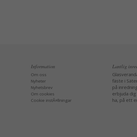
Information
Lantlig inr
Glasverand
Om oss
fäste i Säte
Nyheter
på inredning
Nyhetsbrev
erbjuda dig
Om cookies
ha, på ett e
Cookie instÃ¤llningar