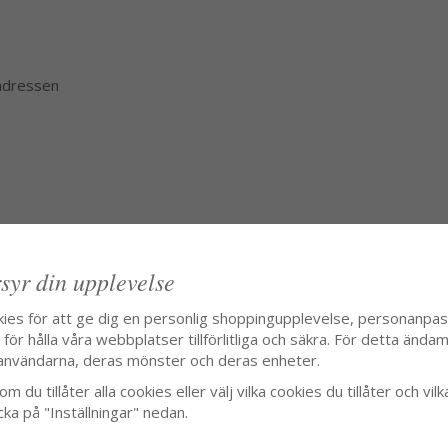
 adressen
syr din upplevelse
kies för att ge dig en personlig shoppingupplevelse, personanpa
ör hålla våra webbplatser tillförlitliga och säkra. För detta ändamå
användarna, deras mönster och deras enheter.
m du tillåter alla cookies eller välj vilka cookies du tillåter och vilk
cka på "Inställningar" nedan.