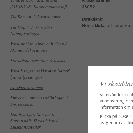
Tehuset JAVA, Mitt & Ditt
Artikelnummer:
,MUDDUS, Kanelimamma mfl
66052
Till Barnen & Barnrummet
Direktlänk:
Högerklicka och kopiera
Till Dopet, Festen eller
Namngivningen
Våra Änglar, Älvor och Grav /
Minnes dekorationer
För paket, presenter & pyssel
Våra Lampor, takkronor, batteri
ljus & ljusslingor
Vi skräddar
Att Dekorera med
Vi använder coo
Smycken, smyckesställningar &
annonsering och f
Smyckeskrin
information om 
Lantliga Ljus, Servetter,
Klicka på "Okej" o
Servettställ, Tändstickor &
av genom att kli
Ljusmanschetter