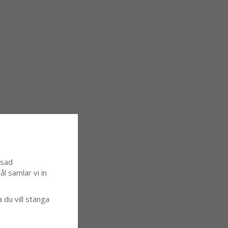
ssad
l samlar vi in
a du vill stänga