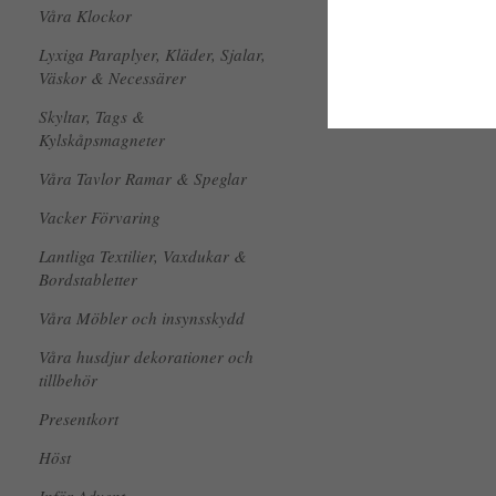
Våra Klockor
Lyxiga Paraplyer, Kläder, Sjalar,
Väskor & Necessärer
Skyltar, Tags &
Kylskåpsmagneter
Våra Tavlor Ramar & Speglar
Vacker Förvaring
Lantliga Textilier, Vaxdukar &
Bordstabletter
Våra Möbler och insynsskydd
Våra husdjur dekorationer och
tillbehör
Presentkort
Höst