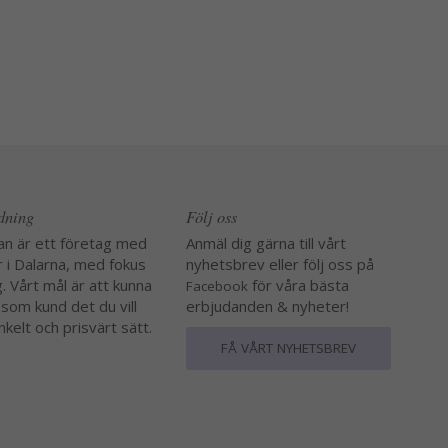
edning
Följ oss
an är ett företag med
Anmäl dig gärna till vårt
r i Dalarna, med fokus
nyhetsbrev eller följ oss på
. Vårt mål är att kunna
för våra bästa
Facebook
 som kund det du vill
erbjudanden & nyheter!
nkelt och prisvärt sätt.
FÅ VÅRT NYHETSBREV