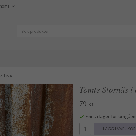
d luva
Tomte Stornäs i
79 kr
Finns i lager för omgåe
LÄGG I VARUKO