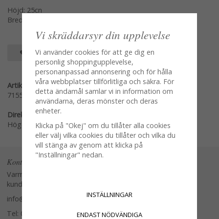
Höjd: 25cn
Bredd: 17cm
Vi skräddarsyr din upplevelse
Vi använder cookies för att ge dig en
SPARA SOM FAVORIT
personlig shoppingupplevelse,
personanpassad annonsering och för hålla
våra webbplatser tillförlitliga och säkra. För
Artikelnummer:
detta ändamål samlar vi in information om
71554-B
användarna, deras mönster och deras
enheter.
Direktlänk:
Högerklicka och kopiera adressen
Klicka på "Okej" om du tillåter alla cookies
eller välj vilka cookies du tillåter och vilka du
vill stänga av genom att klicka på
"Inställningar" nedan.
Kontakta oss
Varmt välkommen att kontakta vår
kundtjänst.
INSTÄLLNINGAR
info@glasverandan.se
Tel: 079-3495968
ENDAST NÖDVÄNDIGA