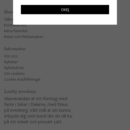
OKEJ
Handla
Villkor
Kontakta oss
Mina favoriter
Retur och Reklamation
Information
Om oss
Nyheter
Nyhetsbrev
Om cookies
Cookie instÃ¤llningar
Lantlig inredning
Glasverandan är ett företag med
fäste i Säter i Dalarna, med fokus
på inredning. Vårt mål är att kunna
erbjuda dig som kund det du vill ha,
på ett enkelt och prisvärt sätt.