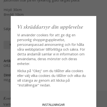
Jultomten står på en fyrkantig guld färgad platå.
Höjd: 30cm
Bredd: 10cm
Vi skräddarsyr din upplevelse
Säljes var för sig en och en
Vi använder cookies för att ge dig en
personlig shoppingupplevelse,
personanpassad annonsering och för hålla
SPARA SOM FAVORIT
våra webbplatser tillförlitliga och säkra. För
detta ändamål samlar vi in information om
användarna, deras mönster och deras
Artikelnummer:
enheter.
OR2462376
Klicka på "Okej" om du tillåter alla cookies
Direktlänk:
eller välj vilka cookies du tillåter och vilka du
Högerklicka och kopiera adressen
vill stänga av genom att klicka på
"Inställningar" nedan.
Kontakta oss
Varmt välkommen att kontakta vår
INSTÄLLNINGAR