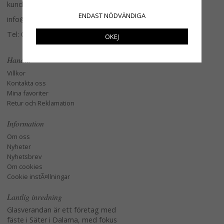
kundtjänst.
ENDAST NÖDVÄNDIGA
info@glasverandan.se
Tel: 079-3495968
OKEJ
Handla
Villkor
Kontakta oss
Mina favoriter
Retur och Reklamation
Information
Om oss
Nyheter
Nyhetsbrev
Om cookies
Cookie instÃ¤llningar
Lantlig inredning
Glasverandan är ett företag med
fäste i Säter i Dalarna, med fokus