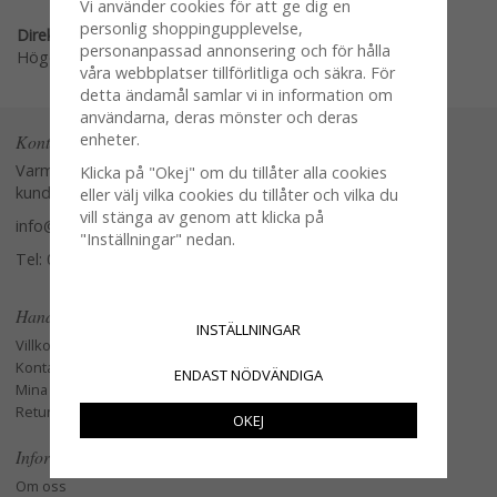
Vi använder cookies för att ge dig en
personlig shoppingupplevelse,
Direktlänk:
personanpassad annonsering och för hålla
Högerklicka och kopiera adressen
våra webbplatser tillförlitliga och säkra. För
detta ändamål samlar vi in information om
användarna, deras mönster och deras
enheter.
Kontakta oss
Varmt välkommen att kontakta vår
Klicka på "Okej" om du tillåter alla cookies
kundtjänst.
eller välj vilka cookies du tillåter och vilka du
vill stänga av genom att klicka på
info@glasverandan.se
"Inställningar" nedan.
Tel: 079-3495968
Handla
INSTÄLLNINGAR
Villkor
Kontakta oss
ENDAST NÖDVÄNDIGA
Mina favoriter
Retur och Reklamation
OKEJ
Information
Om oss