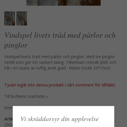
Vindspel livets träd med pärlor och
pinglor
Vindspel livets träd med pärlor och pinglor. Med tre pinglor
nertill som ger ett vackert klang. Tillverkad i metall /plåt och
hår i en nyans av ruffig antik guld . Mäter totalt 33*15cm
Tyvärr ingår inte denna produkt i vårt sortiment för tillfället.
Till butikens startsida »
Sitemap »
Vi skräddarsyr din upplevelse
Artikelnummer:
250412