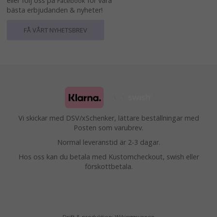
eller följ oss på
för våra
Facebook
bästa erbjudanden & nyheter!
FÅ VÅRT NYHETSBREV
Vi skickar med DSV/xSchenker, lättare beställningar med
Posten som varubrev.
Normal leveranstid är 2-3 dagar.
Hos oss kan du betala med Kustomcheckout, swish eller
förskottbetala.
Drift & produktion:
Wikinggruppen