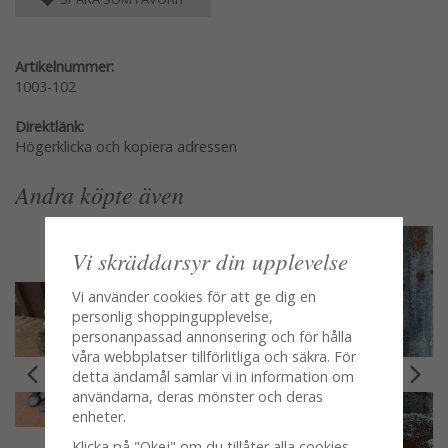
Artikelnummer:
1003-102
Direktlänk:
Högerklicka och kopiera adressen
Andra köpte även
Vi skräddarsyr din upplevelse
Vi använder cookies för att ge dig en
personlig shoppingupplevelse,
personanpassad annonsering och för hålla
våra webbplatser tillförlitliga och säkra. För
detta ändamål samlar vi in information om
användarna, deras mönster och deras
enheter.
Klicka på "Okej" om du tillåter alla cookies