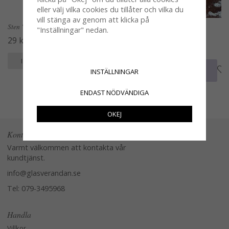
eller välj vilka cookies du tillåter och vilka du
vill stänga av genom att klicka på
Sten "sjösten" för dekoration
Krans av dun påskfjädrar
"Inställningar" nedan.
mönstrade svart / vit
29 kr
45 kr
KÖP
INFO
KÖP
INFO
INSTÄLLNINGAR
ENDAST NÖDVÄNDIGA
OKEJ
Kontakta oss
Varmt välkommen att kontakta vår
kundtjänst.
info@glasverandan.se
Tel: 079-3495968
Handla
Villkor