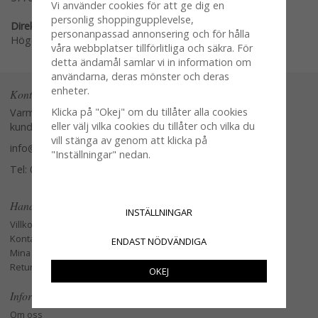
Vi använder cookies för att ge dig en
personlig shoppingupplevelse,
Direktlänk:
personanpassad annonsering och för hålla
Högerklicka och kopiera adressen
våra webbplatser tillförlitliga och säkra. För
detta ändamål samlar vi in information om
användarna, deras mönster och deras
enheter.
Kontakta oss
Klicka på "Okej" om du tillåter alla cookies
Varmt välkommen att kontakta vår
eller välj vilka cookies du tillåter och vilka du
kundtjänst.
vill stänga av genom att klicka på
info@glasverandan.se
"Inställningar" nedan.
Tel: 079-3495968
Handla
INSTÄLLNINGAR
Villkor
Kontakta oss
ENDAST NÖDVÄNDIGA
Mina favoriter
Retur och Reklamation
OKEJ
Information
Om oss