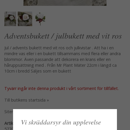
Adventsbukett / julbukett med vit ros
Jul / advents bukett med vit ros och julkvistar . Att ha i en
mindre vas eller i en bukett tillsammans med flera eller andra
blommor. Även passande att dekorera en krans eller en
håruppsättning med . Från Mr Plant Mäter 22cm i längd ca
10cm i bredd Säljes som en bukett
Tyvärr ingår inte denna produkt i vårt sortiment för tillfället.
Till butikens startsida »
Sitemap »
Vi skräddarsyr din upplevelse
Artikelnummer:
5770-10