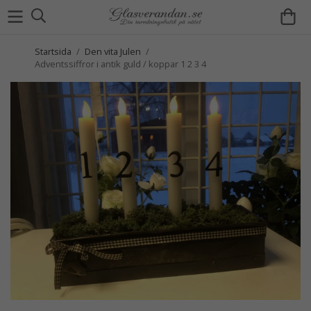
Startsida
/
Den vita Julen
/
Adventssiffror i antik guld / koppar 1 2 3 4