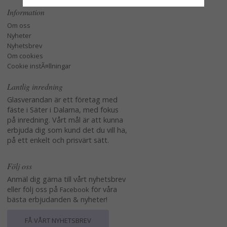
Information
Om oss
Nyheter
Nyhetsbrev
Om cookies
Cookie instÃ¤llningar
Lantlig inredning
Glasverandan är ett företag med
fäste i Säter i Dalarna, med fokus
på inredning. Vårt mål är att kunna
erbjuda dig som kund det du vill ha,
på ett enkelt och prisvärt sätt.
Följ oss
Anmäl dig gärna till vårt nyhetsbrev
eller följ oss på
för våra
Facebook
bästa erbjudanden & nyheter!
FÅ VÅRT NYHETSBREV