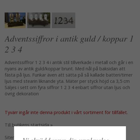
Adventssiffror i antik guld / koppar 1
2 3 4
Adventssiffror 1 2 3 4 i antik stil tillverkade i metall och går i en
nyans av antik guld/koppar brunt. Med nål på baksidan att
fästa på ljus. Funkar även att sätta på så kallade batteri/timer
ljus med stearin liknande yta. Mäter per styck höjd ca 3,5 cm
Säljes i sett om fyra siffror 1 2 3 4 enbart siffror utan ljus och
övrig dekoration
Tyvärr ingår inte denna produkt i vårt sortiment för tillfället.
Till butikens startsida »
Sitemap »
Vi skräddarsyr din upplevelse