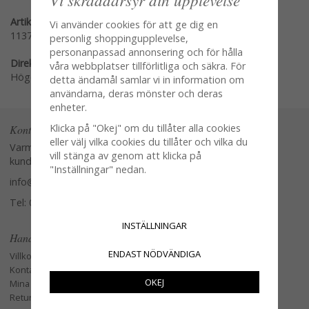
Artikelnummer:
Vi använder cookies för att ge dig en
1137
personlig shoppingupplevelse,
personanpassad annonsering och för hålla
Direktlänk:
våra webbplatser tillförlitliga och säkra. För
Högerklicka och kopiera adressen
detta ändamål samlar vi in information om
användarna, deras mönster och deras
enheter.
Klicka på "Okej" om du tillåter alla cookies
Kontakta oss
eller välj vilka cookies du tillåter och vilka du
Varmt välkommen att kontakta vår
vill stänga av genom att klicka på
kundtjänst.
"Inställningar" nedan.
info@glasverandan.se
Tel: 079-3495968
INSTÄLLNINGAR
Handla
ENDAST NÖDVÄNDIGA
Villkor
Kontakta oss
OKEJ
Mina favoriter
Retur och Reklamation