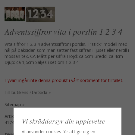
Adventssiffror vita i porslin 1 2 3 4
Vita siffror 1 2 3 4 adventssiffror i porslin. I "stick" modell med
nål på baksidan som man sätter fast siffran i ljuset eller nertill i
mossan tex. CA Mått per siffra Höjd: ca 5cm Bredd: ca 4cm
Djup: ca 1,5cm Säljes i set om 1 2 3 4
Tyvärr ingår inte denna produkt i vårt sortiment för tillfället.
Till butikens startsida »
Sitemap »
Artikelnummer:
Vi skräddarsyr din upplevelse
41741
Vi använder cookies för att ge dig en
Direktlänk: