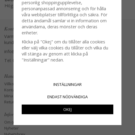
personlig shoppingupplevelse,
Högerklicka och kopiera adressen
personanpassad annonsering och för hålla
våra webbplatser tillförlitliga och säkra. För
detta ändamål samlar vi in information om
användarna, deras mönster och deras
Kontakta oss
enheter.
Varmt välkommen att kontakta vår
Klicka på "Okej" om du tillåter alla cookies
kundtjänst.
eller välj vilka cookies du tillåter och vilka du
info@glasverandan.se
vill stänga av genom att klicka på
"Inställningar" nedan.
Tel: 079-3495968
Handla
Villkor
INSTÄLLNINGAR
Kontakta oss
Mina favoriter
ENDAST NÖDVÄNDIGA
Retur och Reklamation
OKEJ
Information
Om oss
Nyheter
Nyhetsbrev