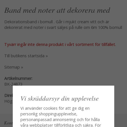
Band med noter att dekorera med
Dekorationsband i bomull . Går i mjukt cream vitt och är
dekorerat med noter i svart säljes på rulle om 6m 100% bomull
Tyvärr ingår inte denna produkt i vårt sortiment för tillfället.
Till butikens startsida »
Sitemap »
Artikelnummer:
BK-24873
Direktlänk:
Vi skräddarsyr din upplevelse
Högerklicka och kopiera adressen
Vi använder cookies för att ge dig en
personlig shoppingupplevelse,
personanpassad annonsering och för hålla
Kontakta oss
våra webbplatser tillförlitliga och säkra. För