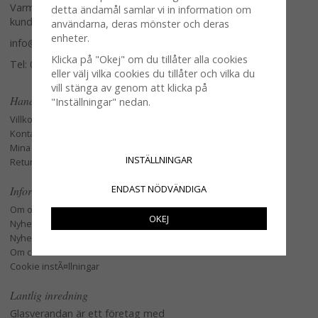
Varmt välkommen att kontakta vår
detta ändamål samlar vi in information om
kundtjänst.
användarna, deras mönster och deras
enheter.
info@glasverandan.se
Klicka på "Okej" om du tillåter alla cookies
Tel: 079-3495968
eller välj vilka cookies du tillåter och vilka du
vill stänga av genom att klicka på
Handla
"Inställningar" nedan.
Villkor
Kontakta oss
Mina favoriter
INSTÄLLNINGAR
Retur och Reklamation
ENDAST NÖDVÄNDIGA
Information
Om oss
OKEJ
Nyheter
Nyhetsbrev
Om cookies
Cookie instÃ¤llningar
Lantlig inredning
Glasverandan är ett företag med