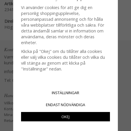
Artikelnummer:
Vi använder cookies för att ge dig en
2341
personlig shoppingupplevelse,
personanpassad annonsering och för hålla
Direktlänk:
våra webbplatser tillförlitliga och säkra. För
Högerklicka och kopiera adressen
detta ändamål samlar vi in information om
användarna, deras mönster och deras
enheter.
Kontakta oss
Klicka på "Okej" om du tillåter alla cookies
Varmt välkommen att kontakta vår
eller välj vilka cookies du tillåter och vilka du
kundtjänst.
vill stänga av genom att klicka på
"Inställningar" nedan.
info@glasverandan.se
Tel: 079-3495968
INSTÄLLNINGAR
Handla
Villkor
ENDAST NÖDVÄNDIGA
Kontakta oss
Mina favoriter
OKEJ
Retur och Reklamation