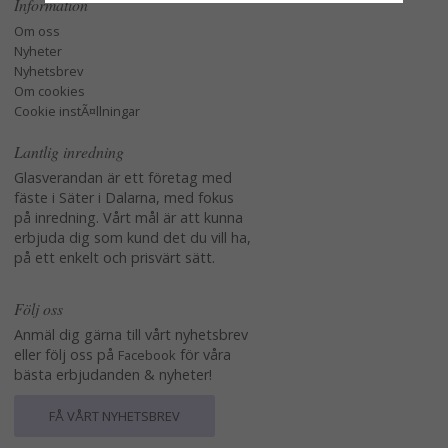
Information
Om oss
Nyheter
Nyhetsbrev
Om cookies
Cookie instÃ¤llningar
Lantlig inredning
Glasverandan är ett företag med
fäste i Säter i Dalarna, med fokus
på inredning. Vårt mål är att kunna
erbjuda dig som kund det du vill ha,
på ett enkelt och prisvärt sätt.
Följ oss
Anmäl dig gärna till vårt nyhetsbrev
eller följ oss på
för våra
Facebook
bästa erbjudanden & nyheter!
FÅ VÅRT NYHETSBREV