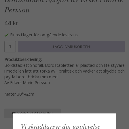
Persson
44 kr
Finns i lager för omgående leverans
LÄGG I VARUKORGEN
Produktbeskrivning:
Bordstablett Snöfall. Bordstabletten är plastad och lite styvare
i modellen lätt att torka av , praktisk och vacker att skydda och
pryda bord, bricka mm med.
Av Erkers Marie Persson
Mäter 30*42cm
SPARA SOM FAVORIT
Vi skräddarsyr din upplevelse