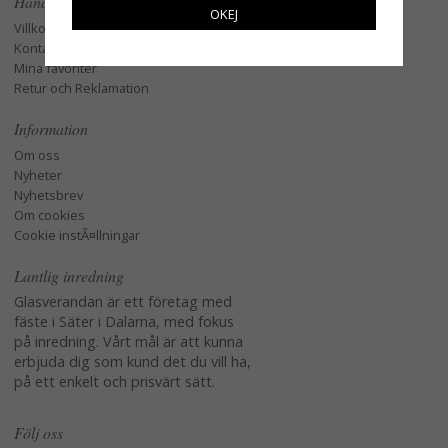
Handla
OKEJ
Villkor
Kontakta oss
Mina favoriter
Retur och Reklamation
Information
Om oss
Nyheter
Nyhetsbrev
Om cookies
Cookie instÃ¤llningar
Lantlig inredning
Glasverandan är ett företag med
fäste i Säter i Dalarna, med fokus
på inredning. Vårt mål är att kunna
erbjuda dig som kund det du vill ha,
på ett enkelt och prisvärt sätt.
Följ oss