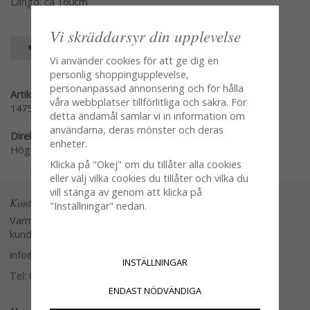
Längd: ca 160cm
Vi skräddarsyr din upplevelse
SPARA SOM FAVORIT
Vi använder cookies för att ge dig en
personlig shoppingupplevelse,
personanpassad annonsering och för hålla
Artikelnummer:
våra webbplatser tillförlitliga och säkra. För
1475
detta ändamål samlar vi in information om
användarna, deras mönster och deras
Direktlänk:
enheter.
Högerklicka och kopiera adressen
Klicka på "Okej" om du tillåter alla cookies
eller välj vilka cookies du tillåter och vilka du
vill stänga av genom att klicka på
Kontakta oss
"Inställningar" nedan.
Varmt välkommen att kontakta vår
kundtjänst.
info@glasverandan.se
INSTÄLLNINGAR
Tel: 079-3495968
ENDAST NÖDVÄNDIGA