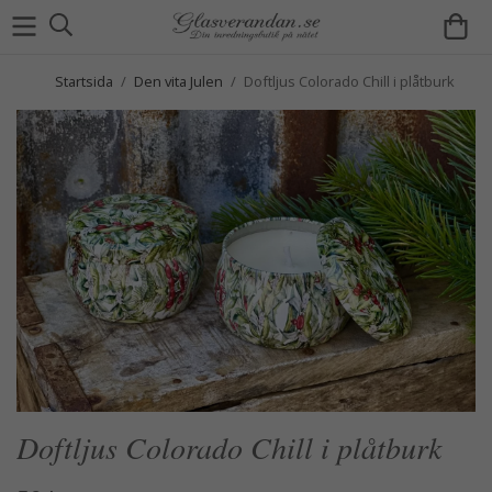
Startsida
/
Den vita Julen
/
Doftljus Colorado Chill i plåtburk
Doftljus Colorado Chill i plåtburk