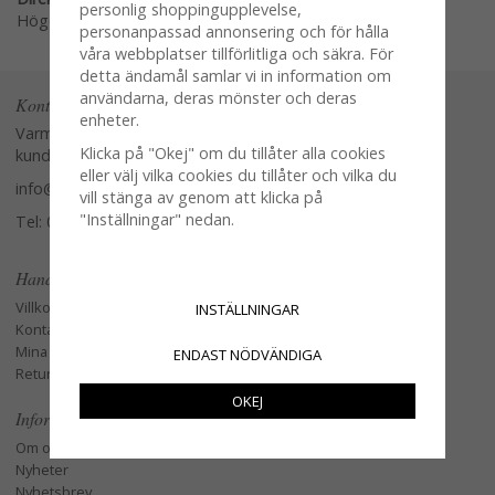
personlig shoppingupplevelse,
Högerklicka och kopiera adressen
personanpassad annonsering och för hålla
våra webbplatser tillförlitliga och säkra. För
detta ändamål samlar vi in information om
användarna, deras mönster och deras
Kontakta oss
enheter.
Varmt välkommen att kontakta vår
Klicka på "Okej" om du tillåter alla cookies
kundtjänst.
eller välj vilka cookies du tillåter och vilka du
info@glasverandan.se
vill stänga av genom att klicka på
"Inställningar" nedan.
Tel: 079-3495968
Handla
Villkor
INSTÄLLNINGAR
Kontakta oss
Mina favoriter
ENDAST NÖDVÄNDIGA
Retur och Reklamation
OKEJ
Information
Om oss
Nyheter
Nyhetsbrev