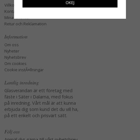
OKEJ
Villkor
Kontakta oss
Mina favoriter
Retur och Reklamation
Information
Om oss
Nyheter
Nyhetsbrev
Om cookies
Cookie instÃ¤llningar
Lantlig inredning
Glasverandan är ett företag med
fäste i Säter i Dalarna, med fokus
på inredning. Vårt mål är att kunna
erbjuda dig som kund det du vill ha,
på ett enkelt och prisvärt sätt.
Följ oss
Anmäl dig gärna till vårt nyhetsbrev