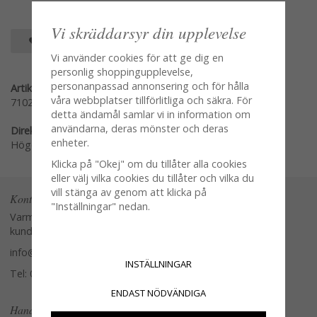
Vi skräddarsyr din upplevelse
SPARA SOM FAVORIT
Vi använder cookies för att ge dig en
personlig shoppingupplevelse,
personanpassad annonsering och för hålla
Artikelnummer:
våra webbplatser tillförlitliga och säkra. För
71022-G
detta ändamål samlar vi in information om
användarna, deras mönster och deras
Direktlänk:
enheter.
Högerklicka och kopiera adressen
Klicka på "Okej" om du tillåter alla cookies
eller välj vilka cookies du tillåter och vilka du
vill stänga av genom att klicka på
Kontakta oss
"Inställningar" nedan.
Varmt välkommen att kontakta vår
kundtjänst.
info@glasverandan.se
INSTÄLLNINGAR
Tel: 079-3495968
ENDAST NÖDVÄNDIGA
Handla