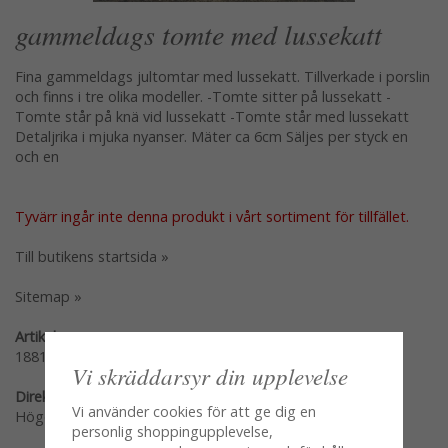
gammeldags tomte med lussekatt
Fina gammeldags jultomtar med lussekatt. Tillverkade i porslin
och finns i tre olika modeller. -Tomte sitter på lussekatt -
Tomte står på knä vid lussekatt -Tomte står med lussekatt
Detaljrika i mjuka nyanser. Mäter ca 6cm Säljes per styck en
och en
Tyvärr ingår inte denna produkt i vårt sortiment för tillfället.
Till butikens startsida »
Sitemap »
Artikelnummer:
18814901-ST
Vi skräddarsyr din upplevelse
Direktlänk:
Vi använder cookies för att ge dig en
Högerklicka och kopiera adressen
personlig shoppingupplevelse,