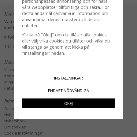
personanpassad annonsering och för hålla
våra webbplatser tillförlitliga och säkra. För
Kontakta oss
detta ändamål samlar vi in information om
användarna, deras mönster och deras
Varmt välkommen att kontakta vår
enheter.
kundtjänst.
Klicka på "Okej" om du tillåter alla cookies
info@glasverandan.se
eller välj vilka cookies du tillåter och vilka du
Tel: 079-3495968
vill stänga av genom att klicka på
"Inställningar" nedan.
Handla
Villkor
Kontakta oss
INSTÄLLNINGAR
Mina favoriter
Retur och Reklamation
ENDAST NÖDVÄNDIGA
Information
OKEJ
Om oss
Nyheter
Nyhetsbrev
Om cookies
Cookie instÃ¤llningar