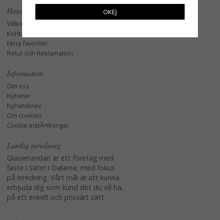
Handla
OKEJ
Villkor
Kontakta oss
Mina favoriter
Retur och Reklamation
Information
Om oss
Nyheter
Nyhetsbrev
Om cookies
Cookie instÃ¤llningar
Lantlig inredning
Glasverandan är ett företag med
fäste i Säter i Dalarna, med fokus
på inredning. Vårt mål är att kunna
erbjuda dig som kund det du vill ha,
på ett enkelt och prisvärt sätt.