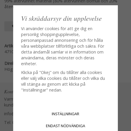
99% återvunnet material (80% återvunnen bomull och 20%
återvunnen polyester)
Vi skräddarsyr din upplevelse
SPARA SOM FAVORIT
Vi använder cookies för att ge dig en
personlig shoppingupplevelse,
personanpassad annonsering och för hålla
Artikelnummer:
våra webbplatser tillförlitliga och säkra. För
47107
detta ändamål samlar vi in information om
användarna, deras mönster och deras
Direktlänk:
enheter.
Högerklicka och kopiera adressen
Klicka på "Okej" om du tillåter alla cookies
eller välj vilka cookies du tillåter och vilka du
vill stänga av genom att klicka på
"Inställningar" nedan.
Kontakta oss
Varmt välkommen att kontakta vår
kundtjänst.
info@glasverandan.se
INSTÄLLNINGAR
Tel: 079-3495968
ENDAST NÖDVÄNDIGA