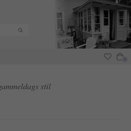
0
gammeldags stil