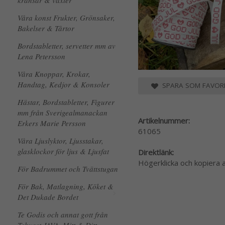
kransar & växter
Våra konst Frukter, Grönsaker,
Bakelser & Tårtor
Bordstabletter, servetter mm av
Lena Petersson
Våra Knoppar, Krokar,
Handtag, Kedjor & Konsoler
SPARA SOM FAVORI
Hästar, Bordstabletter, Figurer
mm från Sverigealmanackan
Artikelnummer:
Erkers Marie Persson
61065
Våra Ljuslyktor, Ljusstakar,
glasklockor för ljus & Ljusfat
Direktlänk:
Högerklicka och kopiera
För Badrummet och Tvättstugan
För Bak, Matlagning, Köket &
Det Dukade Bordet
Te Godis och annat gott från