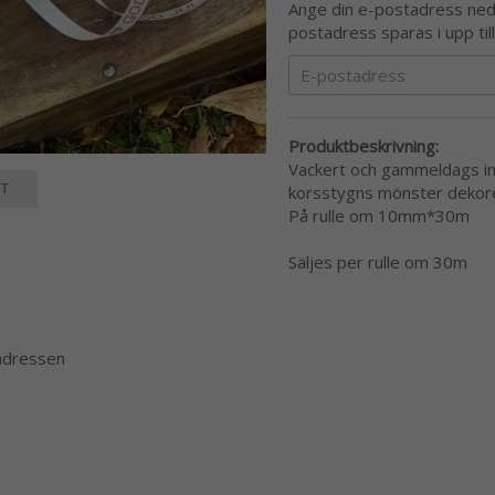
Ange din e-postadress nedan
postadress sparas i upp til
Produktbeskrivning:
Vackert och gammeldags ins
T
korsstygns mönster dekorer
På rulle om 10mm*30m
Säljes per rulle om 30m
 adressen