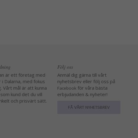
edning
Följ oss
an är ett företag med
Anmäl dig gärna till vårt
r i Dalarna, med fokus
nyhetsbrev eller följ oss på
. Vårt mål är att kunna
för våra bästa
Facebook
 som kund det du vill
erbjudanden & nyheter!
nkelt och prisvärt sätt.
FÅ VÅRT NYHETSBREV