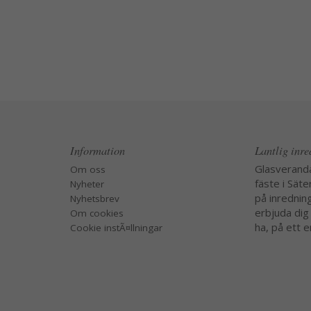
Information
Lantlig inr
Glasverand
Om oss
fäste i Säte
Nyheter
på inredning
Nyhetsbrev
erbjuda dig
Om cookies
ha, på ett e
Cookie instÃ¤llningar