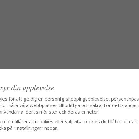
syr din upplevelse
kies för att ge dig en personlig shoppingupplevelse, personanpa
ör hålla våra webbplatser tillförlitliga och säkra. För detta ändamå
användarna, deras mönster och deras enheter.
m du tillåter alla cookies eller välj vilka cookies du tillåter och vilk
cka på "Inställningar" nedan.