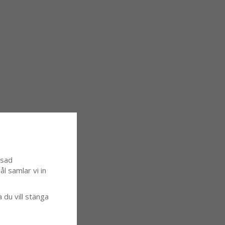
ssad
l samlar vi in
a du vill stänga