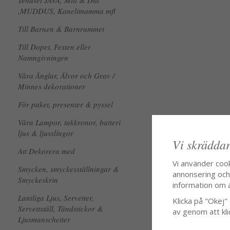
Tehuset JAVA, Mitt & Ditt
,MUDDUS, Kanelimamma mfl
Till Barnen & Barnrummet
Till Dopet, Festen eller
Namngivningen
Våra Änglar, Älvor och Grav /
Minnes dekorationer
För paket, presenter & pyssel
Våra Lampor, takkronor, batteri
ljus & ljusslingor
Vi skräddar
Att Dekorera med
Vi använder coo
Smycken, smyckesställningar &
annonsering och f
Smyckeskrin
information om 
Lantliga Ljus, Servetter,
Klicka på "Okej" o
Servettställ, Tändstickor &
av genom att kli
Ljusmanschetter