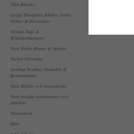
Våra Klockor
Lyxiga Paraplyer, Kläder, Sjalar,
Väskor & Necessärer
Skyltar, Tags &
Kylskåpsmagneter
Våra Tavlor Ramar & Speglar
Vacker Förvaring
Lantliga Textilier, Vaxdukar &
Bordstabletter
Våra Möbler och insynsskydd
Våra husdjur dekorationer och
tillbehör
Presentkort
Höst