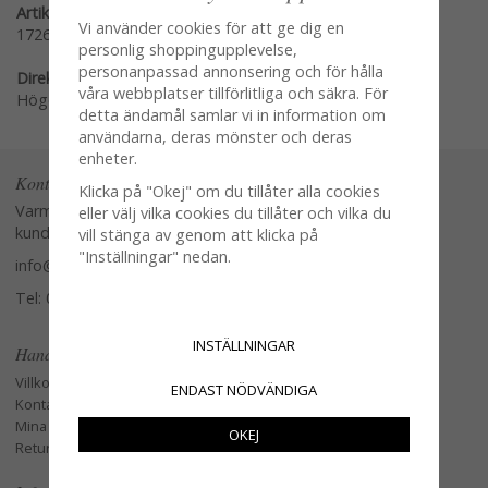
Artikelnummer:
Vi använder cookies för att ge dig en
1726-81
personlig shoppingupplevelse,
personanpassad annonsering och för hålla
Direktlänk:
våra webbplatser tillförlitliga och säkra. För
Högerklicka och kopiera adressen
detta ändamål samlar vi in information om
användarna, deras mönster och deras
enheter.
Kontakta oss
Klicka på "Okej" om du tillåter alla cookies
Varmt välkommen att kontakta vår
eller välj vilka cookies du tillåter och vilka du
kundtjänst.
vill stänga av genom att klicka på
"Inställningar" nedan.
info@glasverandan.se
Tel: 079-3495968
INSTÄLLNINGAR
Handla
Villkor
ENDAST NÖDVÄNDIGA
Kontakta oss
Mina favoriter
OKEJ
Retur och Reklamation