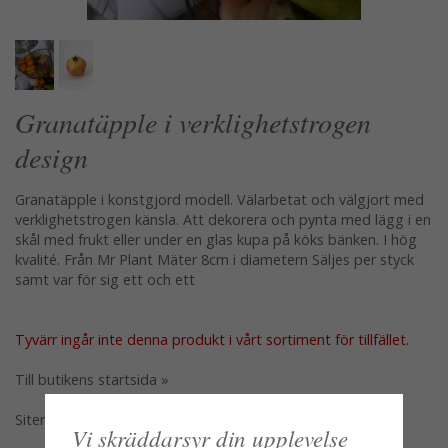
Granatäpple i verklighetstrogen
design
Granatäpple i konstgjord modell. Välarbetat och välgjort med
verklighetstrogen känsla. Att dekorera och pynta med lägg i en
skål med frukt eller under en glas kupa på köks bänken. I hög
kvalité. Från Mr Plant Mäter 8cm i diametern Säljes per styck
samt var för sig ett och ett
Tyvärr ingår inte denna produkt i vårt sortiment för tillfället.
Till butikens startsida »
Sitemap »
Vi skräddarsyr din upplevelse