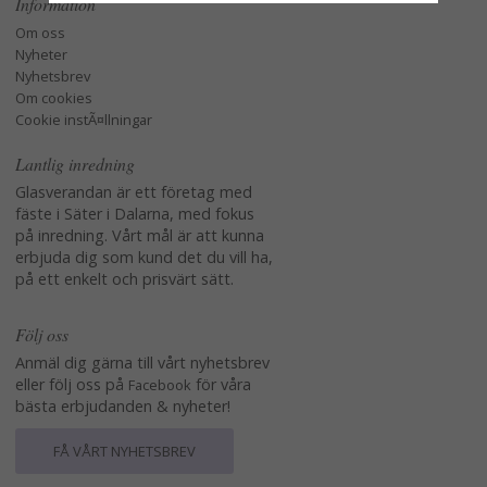
Information
Om oss
Nyheter
Nyhetsbrev
Om cookies
Cookie instÃ¤llningar
Lantlig inredning
Glasverandan är ett företag med
fäste i Säter i Dalarna, med fokus
på inredning. Vårt mål är att kunna
erbjuda dig som kund det du vill ha,
på ett enkelt och prisvärt sätt.
Följ oss
Anmäl dig gärna till vårt nyhetsbrev
eller följ oss på
för våra
Facebook
bästa erbjudanden & nyheter!
FÅ VÅRT NYHETSBREV